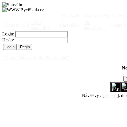
Vše
[495]
Články
[375]
Galerie
Býčí
Od
Činnost
[153]
Barová
[14]
Netopýři
skála
[47]
jinud
[25]
Login:
Heslo:
Diskuse "Neznámý Jindřich Wankel"
Ne
Návštěvy :
[
536957
]
, dn