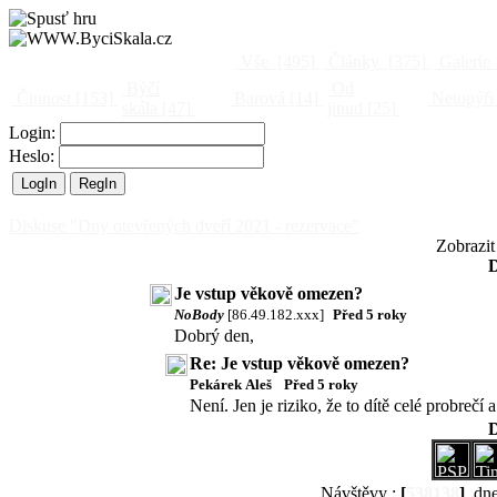
Vše
[495]
Články
[375]
Galerie
Býčí
Od
Činnost
[153]
Barová
[14]
Netopýři
skála
[47]
jinud
[25]
Login:
Heslo:
Diskuse "Dny otevřených dveří 2021 - rezervace"
Zobrazit
D
Je vstup věkově omezen?
NoBody
[86.49.182.xxx]
Před 5 roky
Dobrý den,
Re: Je vstup věkově omezen?
Pekárek Aleš
Před 5 roky
Není. Jen je riziko, že to dítě celé probrečí
D
Návštěvy :
[
538138
]
, dn