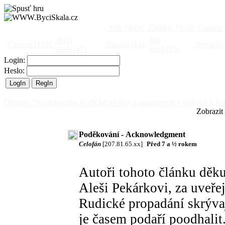
Vše
[495]
Články
[375]
Galerie
Býčí
Od
Činnost
[153]
Barová
[14]
Netopýři
skála
[47]
jinud
[25]
Login:
Heslo:
Diskuse "Neotektonika Rudické plošiny a parageneze v jeskyních Je
Zobrazit
Poděkování - Acknowledgment
Celofán
[207.81.65.xx]
Před 7 a ½ rokem
Autoři tohoto článku děk
Aleši Pekárkovi, za uveře
Rudické propadání skrývaj
je časem podaří poodhalit