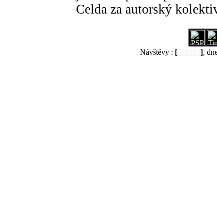
Celda za autorský kolekti
Návštěvy :
[
536891
]
, dn