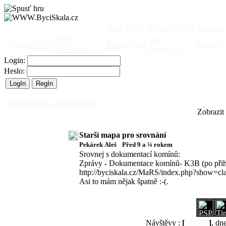
Vše
[495]
Články
[375]
Galerie
Býčí
Od
Činnost
[153]
Barová
[14]
Netopýři
skála
[47]
jinud
[25]
Login:
Heslo:
Diskuse "K3B - Podélný řez"
Zobrazit
Starší mapa pro srovnání
Pekárek Aleš
Před 9 a ¼ rokem
Srovnej s dokumentací komínů:
Zprávy - Dokumentace komínů- K3B (po přih
http://byciskala.cz/MaRS/index.php?show=c
Asi to mám nějak špatně :-(.
Návštěvy :
[
536959
]
, dn