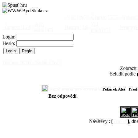
Vše
[495]
Články
[375]
Galerie
Býčí
Od
Činnost
[153]
Barová
[14]
Netopýři
skála
[47]
jinud
[25]
Login:
Heslo:
Diskuse "K3B - Podélný řez"
Zobrazit
Seřadit podle
Starší mapa pro srovnání
Pekárek Aleš
Před
Bez odpovědí.
Návštěvy :
[
538716
]
, dn