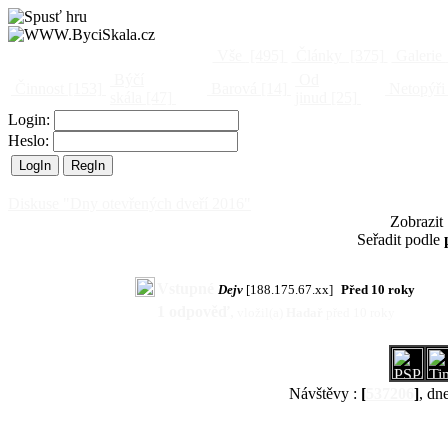
Vše
[495]
Články
[375]
Galerie
Býčí
Od
Činnost
[153]
Barová
[14]
Netopýři
skála
[47]
jinud
[25]
Login:
Heslo:
Diskuse "Dny otevřených dveří 2016"
Zobrazit
Seřadit podle
Vstupné
Dejv
[188.175.67.xx]
Před 10 roky
1 odpověď
,
vložil(a)
Hadař
před 10 roky
Návštěvy :
[
537206
]
, dn