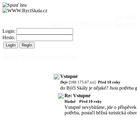
Vše
[495]
Činnost
[153]
Býčí skála
[47]
Barová
[14
Login:
Heslo:
Diskuse "Dny otevřených dveří 2016"
Vstupné
Dejv
[188.175.67.xx]
Před 10 roky
do Býčí Skály je nějaké? Jsou potřeba
Re: Vstupné
Hadař
Před 10 roky
Vstupné nevybíráme, jde o příspěvek 
potřeba, postačí běžná turistická obuv