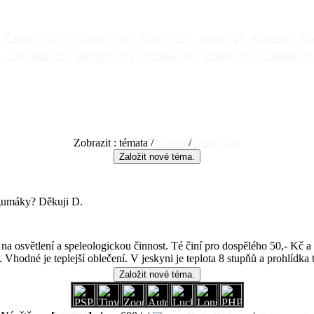
Články
[375]
Galerie
[93]
Mapy
[21]
Videa
[6]
Kontakty
Kni
]
Od jinud
[25]
Netopýři
[9]
Technika
[4]
Zprávy
[11]
Historie
[1
Zobrazit : témata /
vlákna
/
podle času
 gumáky? Děkuji D.
na osvětlení a speleologickou činnost. Té činí pro dospělého 50,- Kč a
. Vhodné je teplejší oblečení. V jeskyni je teplota 8 stupňů a prohlídka 