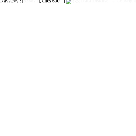
Návštěvy :
[
536871
]
, dnes 600 |
|
Data
Diskuse
|
© Copyright