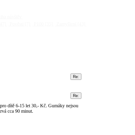
ha návštěv
47]
Pověsti
[7]
P100
[35]
Zamyšlení
[43]
 pro dítě 6-15 let 30,- Kč. Gumáky nejsou
trvá cca 90 minut.