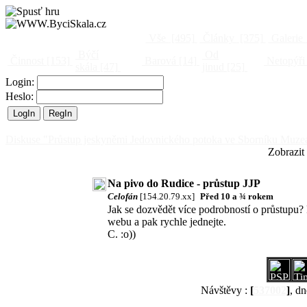
Vše
[495]
Články
[375]
Galerie
Býčí
Od
Činnost
[153]
Barová
[14]
Netopýři
skála
[47]
jinud
[25]
Login:
Heslo:
Diskuse "Průstup jeskyněmi Jedovnického potoka ve Sborníku Muze
Zobrazit
Na pivo do Rudice - průstup JJP
Celofán
[154.20.79.xx]
Před 10 a ¾ rokem
Jak se dozvědět více podrobností o průstupu?
webu a pak rychle jednejte.
C. :o))
Návštěvy :
[
537002
]
, dn