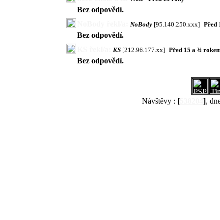
Bez odpovědí.
NoBody řekl/a:
NoBody
[95.140.250.xxx]
Před 
Bez odpovědí.
KS řekl/a:
KS
[212.96.177.xx]
Před 15 a ¾ roke
Bez odpovědí.
Návštěvy :
[
538204
]
, dn