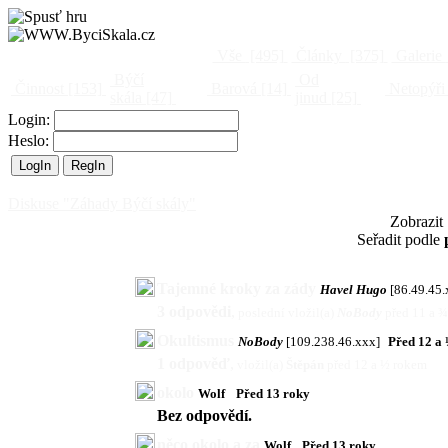
Vše
[495]
Články
[375]
Galerie
Býčí
Od
Činnost
[153]
Barová
[14]
Netopýři
skála
[47]
jinud
[25]
Login:
Heslo:
Diskuse "Záhady Býčí skály"
Zobrazit
Seřadit podle
Tajemné kroky za zády
Havel Hugo
[86.49.45.
3 odpovědi
,
poslední vložil(a)
NoBody
před 11 a 
Okultismus
NoBody
[109.238.46.xxx]
Před 12 a
1 odpověď
,
vložil(a)
Štěpán
před 12 a ½ rokem
okolo
Wolf
Před 13 roky
Bez odpovědí.
něco okolo a za
Wolf
Před 13 roky