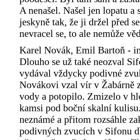
A nenašel. Našel jen lopatu a 
jeskyně tak, že ji držel před s
nevracel se, to ale nemůže věd
Karel Novák, Emil Bartoň - in
Dlouho se už také neozval Sif
vydával vždycky podivné zvuk
Novákovi vzal vír v Žabárně z
vody a potopilo. Zmizelo v hl
kamsi pod boční skalní kulisu
neznámé a přitom rozsáhle zak
podivných zvucích v Sifonu d