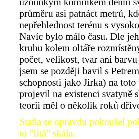
uzounkým komínkem denní svět
průměru asi patnáct metrů, k
nepřehlednost terénu s vysokou
Navíc bylo málo času. Dle jeh
kruhu kolem oltáře rozmístěny
počet, velikost, tvar ani barvu
jsem se později bavil s Petr
schopnosti jako Jirka) na toto
projevil na existenci svatyně 
teorii měl o několik roků dřív
Staňa se opravdu pokoušel p
to "litá" skála.