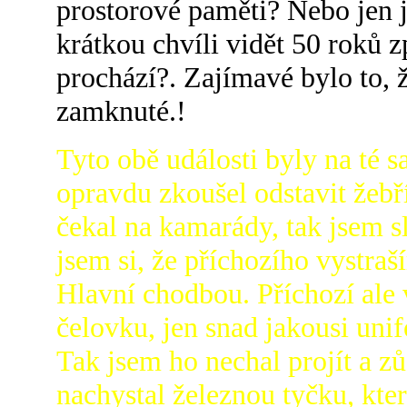
prostorové paměti? Nebo jen j
krátkou chvíli vidět 50 roků 
prochází?. Zajímavé bylo to, 
zamknuté.!
Tyto obě události byly na té 
opravdu zkoušel odstavit žebř
čekal na kamarády, tak jsem s
jsem si, že příchozího vystra
Hlavní chodbou. Příchozí ale 
čelovku, jen snad jakousi unif
Tak jsem ho nechal projít a z
nachystal železnou tyčku, kter