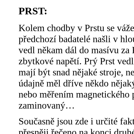
PRST:
Kolem chodby v Prstu se váže
předchozí badatelé našli v hl
vedl někam dál do masívu za P
zbytkové napětí. Prý Prst ved
mají být snad nějaké stroje, 
údajně měl dříve někdo něja
nebo měřením magnetického p
zaminovaný…
Současně jsou zde i určité fa
přesněji řečeno na konci druh