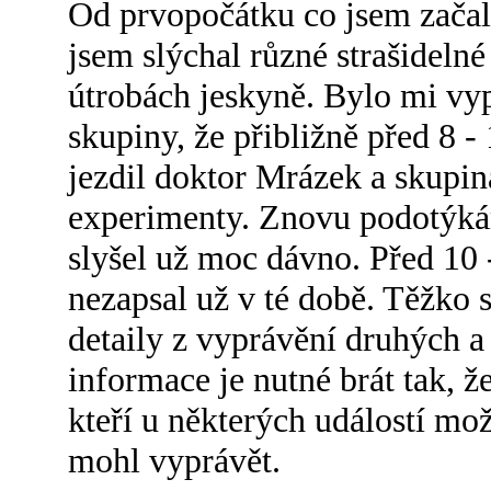
Od prvopočátku co jsem začal 
jsem slýchal různé strašidelné
útrobách jeskyně. Bylo mi vy
skupiny, že přibližně před 8 - 
jezdil doktor Mrázek a skupina
experimenty. Znovu podotýkám
slyšel už moc dávno. Před 10 -
nezapsal už v té době. Těžko 
detaily z vyprávění druhých a 
informace je nutné brát tak, ž
kteří u některých událostí mo
mohl vyprávět.