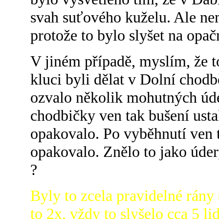
svah suťového kuželu. Ale nem
protože to bylo slyšet na opa
V jiném případě, myslím, že t
kluci byli dělat v Dolní chodb
ozvalo několik mohutných úde
chodbičky ven tak bušení usta
opakovalo. Po vyběhnutí ven to
opakovalo. Znělo to jako úder
?
Byly to zcela pravidelné rány 
to 2x, vždy to slyšelo cca 5 li