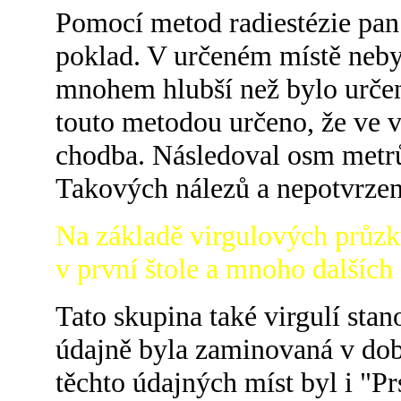
Pomocí metod radiestézie pan 
poklad. V určeném místě neby
mnohem hlubší než bylo určen
touto metodou určeno, že ve v
chodba. Následoval osm metrů 
Takových nálezů a nepotvrzen
Na základě virgulových průzku
v první štole a mnoho dalších
Tato skupina také virgulí stan
údajně byla zaminovaná v do
těchto údajných míst byl i "Pr