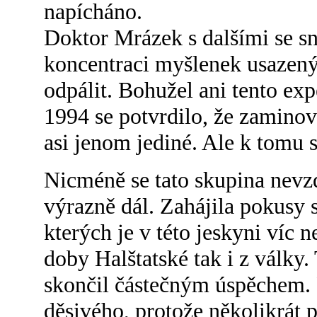
napícháno.
Doktor Mrázek s dalšími se s
koncentraci myšlenek usazený
odpálit. Bohužel ani tento ex
1994 se potvrdilo, že zaminov
asi jenom jediné. Ale k tomu s
Nicméně se tato skupina nevzd
výrazně dál. Zahájila pokusy 
kterých je v této jeskyni víc n
doby Halštatské tak i z války
skončil částečným úspěchem. P
děsivého, protože několikrát