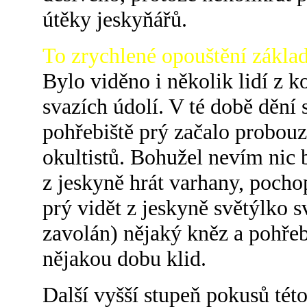
útěky jeskyňářů.
To zrychlené opouštění zákla
Bylo viděno i několik lidí z 
svazích údolí. V té době dění 
pohřebiště prý začalo probouz
okultistů. Bohužel nevím nic b
z jeskyně hrát varhany, pocho
prý vidět z jeskyně světýlko s
zavolán) nějaký kněz a pohřeb
nějakou dobu klid.
Další vyšší stupeň pokusů tét