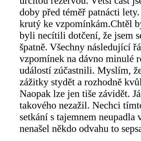
určitou rezervou. Větší část j
doby před téměř patnácti lety.
krutý ke vzpomínkám.Chtěl bych
byli necítili dotčení, že jsem
špatně. Všechny následující ř
vzpomínek na dávno minulé roz
událostí zúčastnili. Myslím, 
zážitky stydět a rozhodně kvů
Naopak lze jen tiše závidět. Já
takového nezažil. Nechci tímt
setkání s tajemnem neupadla v
nenašel někdo odvahu to sepsat