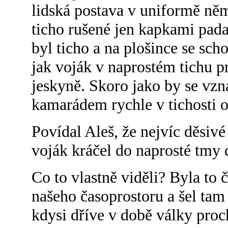
lidská postava v uniformě něm
ticho rušené jen kapkami pada
byl ticho a na plošince se sch
jak voják v naprostém tichu p
jeskyně. Skoro jako by se vzn
kamarádem rychle v tichosti op
Povídal Aleš, že nejvíc děsivé
voják kráčel do naprosté tmy 
Co to vlastně viděli? Byla to 
našeho časoprostoru a šel tam
kdysi dříve v době války proc