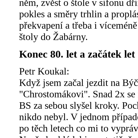
něm, zvěst o štole v sifonu dř
pokles a směry trhlin a propl
překvapení a třeba i vícemén
štoly do Žabárny.
Konec 80. let a začátek let
Petr Koukal:
Když jsem začal jezdit na Býč
"Chrostomákovi". Snad 2x se m
BS za sebou slyšel kroky. Poc
nikdo nebyl. V jednom případě
po těch letech co mi to vyprávě