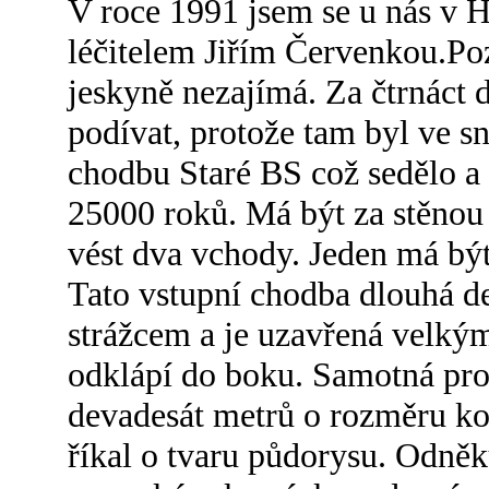
V roce 1991 jsem se u nás v H
léčitelem Jiřím Červenkou.Poz
jeskyně nezajímá. Za čtrnáct d
podívat, protože tam byl ve 
chodbu Staré BS což sedělo a z
25000 roků. Má být za stěnou 
vést dva vchody. Jeden má být
Tato vstupní chodba dlouhá d
strážcem a je uzavřená velký
odklápí do boku. Samotná pro
devadesát metrů o rozměru kol
říkal o tvaru půdorysu. Odně