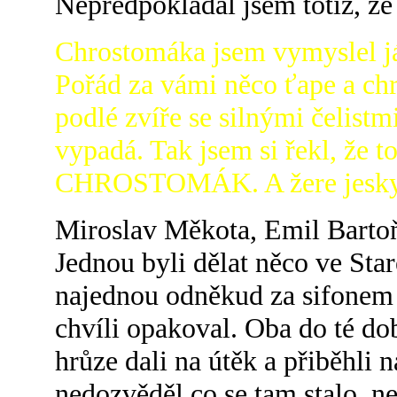
Nepředpokládal jsem totiž, že
Chrostomáka jsem vymyslel já
Pořád za vámi něco ťape a chr
podlé zvíře se silnými čelistm
vypadá. Tak jsem si řekl, že t
CHROSTOMÁK. A žere jesky
Miroslav Měkota, Emil Barto
Jednou byli dělat něco ve Sta
najednou odněkud za sifonem o
chvíli opakoval. Oba do té do
hrůze dali na útěk a přiběhli 
nedozvěděl co se tam stalo, ne