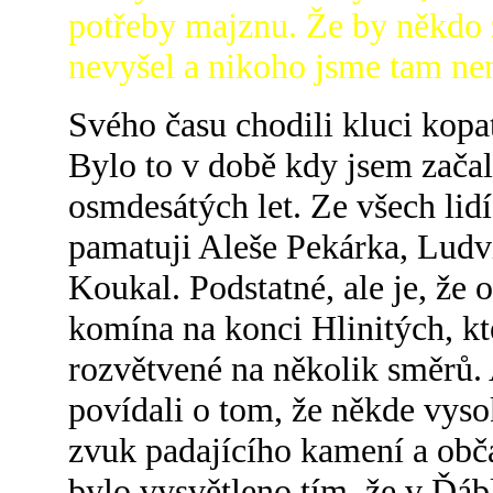
potřeby majznu. Že by někdo
nevyšel a nikoho jsme tam nena
Svého času chodili kluci kopa
Bylo to v době kdy jsem začal
osmdesátých let. Ze všech lidí,
pamatuji Aleše Pekárka, Ludví
Koukal. Podstatné, ale je, že
komína na konci Hlinitých, k
rozvětvené na několik směrů. A 
povídali o tom, že někde vyso
zvuk padajícího kamení a obča
bylo vysvětleno tím, že v Ďá