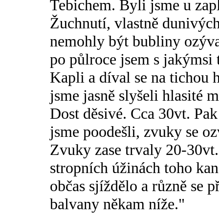
Tebichem. Byli jsme u zap
Žuchnutí, vlastně dunivých
nemohly být bubliny ozývaj
po půlroce jsem s jakýmsi t
Kapli a díval se na tichou
jsme jasně slyšeli hlasité 
Dost děsivé. Cca 30vt. Pak
jsme poodešli, zvuky se ozv
Zvuky zase trvaly 20-30vt
stropních úžinách toho kan
občas sjíždělo a různě se p
balvany někam níže."