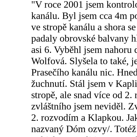
"V roce 2001 jsem kontrol
kanálu. Byl jsem cca 4m p
ve stropě kanálu a shora se
padaly obrovské balvany hl
asi 6. Vyběhl jsem nahoru 
Wolfová. Slyšela to také, j
Prasečího kanálu nic. Hned
žuchnutí. Stál jsem v Kapli
stropě, ale snad více od 2.
zvláštního jsem neviděl. 
2. rozvodím a Klapkou. Ja
nazvaný Dóm ozvy/. Totéž j