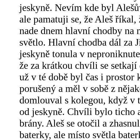
jeskyně. Nevím kde byl Alešův
ale pamatuji se, že Aleš říkal
nade dnem hlavní chodby na ma
světlo. Hlavní chodba dál za 
jeskyně tonula v neproniknut
že za krátkou chvíli se setkaj
už v té době byl čas i prosto
porušený a měl v sobě z nějak
domlouval s kolegou, když v 
od jeskyně. Chvíli bylo ticho
brány. Aleš se otočil a zhasnul
baterky, ale místo světla bate