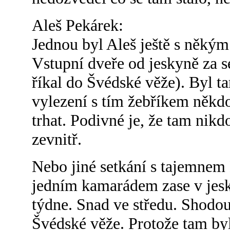
Aleš Pekárek:
Jednou byl Aleš ještě s někým
Vstupní dveře od jeskyně za s
říkal do Švédské věže). Byl t
vylezení s tím žebříkem někdo
trhat. Podivné je, že tam nik
zevnitř.
Nebo jiné setkání s tajemnem 
jedním kamarádem zase v jesk
týdne. Snad ve středu. Shodo
Švédské věže. Protože tam byl