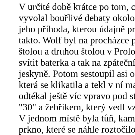
V určité době krátce po tom, c
vyvolal bouřlivé debaty okolo
jeho příhoda, kterou údajně pr
takto. Wolf byl na procházce
štolou a druhou štolou v Prol
svítit baterka a tak na zpátečn
jeskyně. Potom sestoupil asi 
která se klikatila a tekl v ní
odtékal ještě víc vpravo pod
"30" a žebříkem, který vedl v
V jednom místě byla tůň, kam 
prkno, které se náhle roztočil