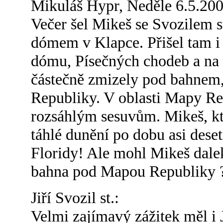
Mikuláš Hypr, Neděle 6.5.20
Večer šel Mikeš se Svozilem 
dómem v Klapce. Přišel tam i
dómu, Písečných chodeb a na 
částečně zmizely pod bahnem,
Republiky. V oblasti Mapy Re
rozsáhlým sesuvům. Mikeš, kte
táhlé dunění po dobu asi dese
Floridy! Ale mohl Mikeš dale
bahna pod Mapou Republiky 
Jiří Svozil st.:
Velmi zajímavý zážitek měl i J