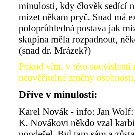
minulosti, kdy člověk sedící n
mizet někam pryč. Snad má exis
poloprůhledná postava jak miz
skupina měla rozpadnout, někd
(snad dr. Mrázek?)
Pokud vím, v této souvislosti
neuvěřitelné změny osobnosti, 
Dříve v minulosti:
Karel Novák - info: Jan Wolf:
K. Novákovi někdo vzal karbi
poodešel. Byl tam sám a zůstal