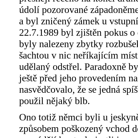
údolí pozorované západoněmec
a byl zničený zámek u vstupní
22.7.1989 byl zjištěn pokus o 
byly nalezeny zbytky rozbušek
šachtou v nic neříkajícím mís
udělaný odstřel. Paradoxně by
ještě před jeho provedením na
nasvědčovalo, že se jedná spí
použil nějaký blb.
Ono totiž němci byli u jeskyn
způsobem poškozený vchod do 