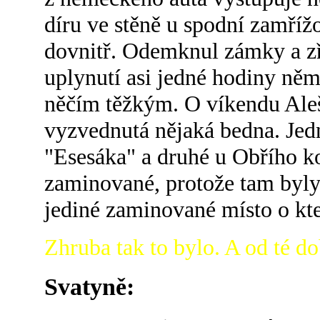
díru ve stěně u spodní zamří
dovnitř. Odemknul zámky a zř
uplynutí asi jedné hodiny němc
něčím těžkým. O víkendu Aleš
vyzvednutá nějaká bedna. Jedn
"Esesáka" a druhé u Obřího k
zaminované, protože tam byly z
jediné zaminované místo o kte
Zhruba tak to bylo. A od té do
Svatyně: