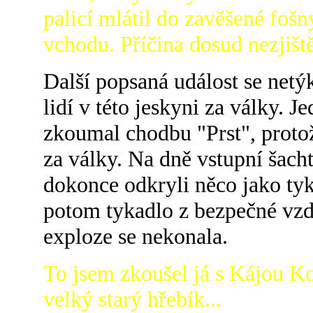
palicí mlátil do zavěšené fošn
vchodu. Příčina dosud nezjišt
Další popsaná událost se netý
lidí v této jeskyni za války. J
zkoumal chodbu "Prst", protož
za války. Na dně vstupní šach
dokonce odkryli něco jako tyk
potom tykadlo z bezpečné vzdá
exploze se nekonala.
To jsem zkoušel já s Kájou Ko
velký starý hřebík...