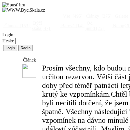
Vše
[495]
Články
[375]
Galerie
Býčí
Od
Činnost
[153]
Barová
[14]
Netopýři
skála
[47]
jinud
[25]
Login:
Heslo:
Článek
Prosím všechny, kdo budou ná
určitou rezervou. Větší část
doby před téměř patnácti let
krutý ke vzpomínkám.Chtěl by
byli necítili dotčení, že jse
špatně. Všechny následující
vzpomínek na dávno minulé r
událostí zúčastnili. Myslím,