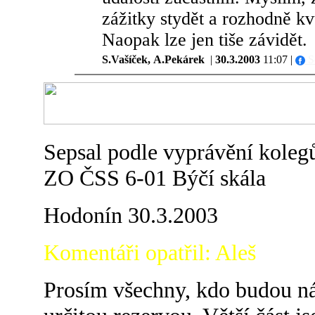
zážitky stydět a rozhodně k
Naopak lze jen tiše závidět.
S.Vašíček, A.Pekárek
|
30.3.2003
11:07 |
Sd
Sepsal podle vyprávění kolegů 
ZO ČSS 6-01 Býčí skála
Hodonín 30.3.2003
Komentáři opatřil: Aleš
Prosím všechny, kdo budou násl