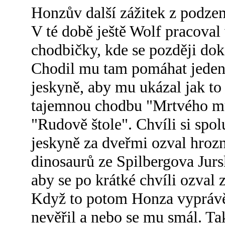
Honzův další zážitek z podze
V té době ještě Wolf pracoval
chodbičky, kde se později do
Chodil mu tam pomáhat jeden 
jeskyně, aby mu ukázal jak to
tajemnou chodbu "Mrtvého muž
"Rudově štole". Chvíli si spol
jeskyně za dveřmi ozval hroz
dinosaurů ze Spilbergova Jurs
aby se po krátké chvíli ozval 
Když to potom Honza vyprávěl
nevěřil a nebo se mu smál. Ta