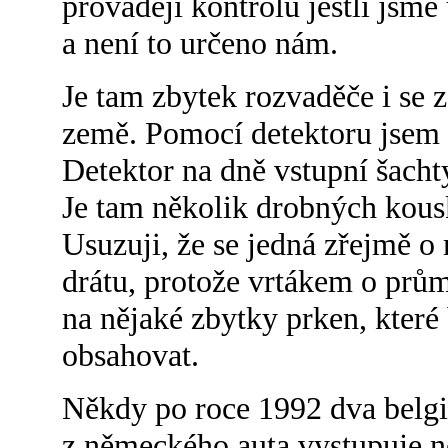
provádějí kontrolu jestli jsm
a není to určeno nám.
Je tam zbytek rozvaděče i se 
země. Pomocí detektoru jsem 
Detektor na dně vstupní šacht
Je tam několik drobných kous
Usuzuji, že se jedná zřejmě o
drátu, protože vrtákem o prům
na nějaké zbytky prken, které
obsahovat.
Někdy po roce 1992 dva belgičtí
z německého auta vystupuje něk