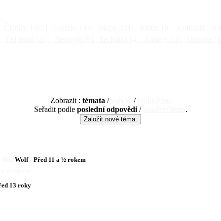
Články
[375]
Galerie
[93]
Mapy
[21]
Videa
[6]
Kontakty
Kni
]
Od jinud
[25]
Netopýři
[9]
Technika
[4]
Zprávy
[11]
Historie
[1
Zobrazit :
témata
/
vlákna
/
podle času
Seřadit podle
poslední odpovědi
/
založení téma
.
 dál
Wolf
Před 11 a ½ rokem
1 a ½ rokem
řed 13 roky