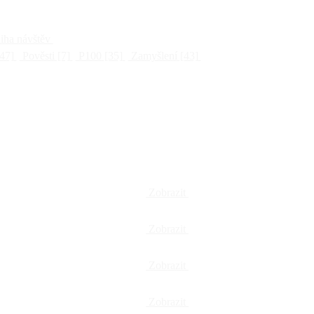
ha návštěv
47]
Pověsti
[7]
P100
[35]
Zamyšlení
[43]
Zobrazit
Zobrazit
Zobrazit
Zobrazit