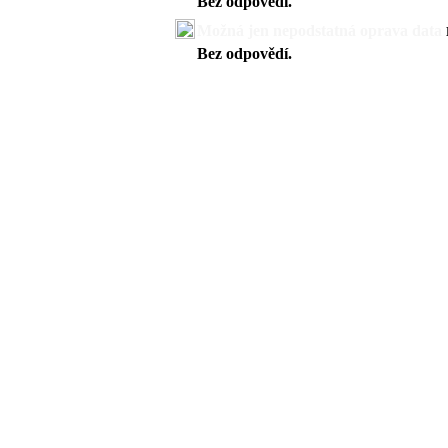
Bez odpovědí.
Možná jen nepodstatná oprava data
Bez odpovědí.