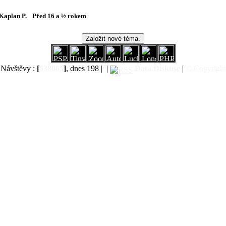
Kaplan P.
Před 16 a ½ rokem
Návštěvy :
[
538065
]
, dnes 198 |
|
Data
Diskuse
|
© Copyright