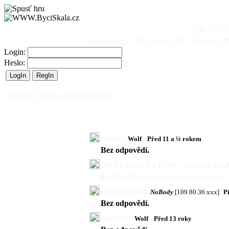
Vše
[495]
Činnost
[153]
Býčí skála
[47]
Barová
[14
Login:
Heslo:
Diskuse "Chodba Mrtvého Muže"
zatím...
Wolf
Před 11 a ¼ rokem
Bez odpovědí.
2014 v evině j. a DAW ...to pustí snad
4 odpovědi
,
poslední vložil(a)
Wolf
před 1
wolf po letech
NoBody
[109.80.36.xxx]
P
Bez odpovědí.
může být
Wolf
Před 13 roky