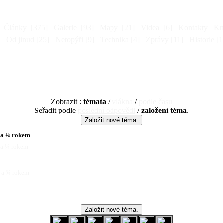
Články
[375]
Galerie
[93]
Mapy
[21]
Videa
[6]
Kontakty
Kni
]
Od jinud
[25]
Netopýři
[9]
Technika
[4]
Zprávy
[11]
Historie
[1
Zobrazit :
témata
/
vlákna
/
podle času
Seřadit podle
poslední odpovědi
/
založení téma
.
 a ¼ rokem
 a ¼ rokem
1 a ¾ rokem