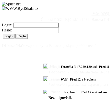
Vše
[495]
Činnost
[153]
Býčí skála
[47]
Barová
[14
Login:
Heslo:
Diskuse "Naše vzpomínky na Barovou jeskyni po 60 letech"
Děkuji
Veronika
[147.229.120.xx]
Před 11
1 odpověď
,
vložil(a)
Martin Golec
před 11
úžasné
Wolf
Před 12 a ¼ rokem
2 odpovědi
,
poslední vložil(a)
Wolf
před 1
Úžasné...
Kaplan P.
Před 12 a ¼ rokem
Bez odpovědí.