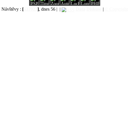
Návštěvy :
[
537923
]
, dnes 56 |
|
Data
Diskuse
|
© Copyright