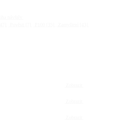
ha návštěv
47]
Pověsti
[7]
P100
[35]
Zamyšlení
[43]
Zobrazit
Zobrazit
Zobrazit