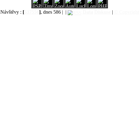
Návštěvy :
[
537556
]
, dnes 586 |
|
Data
Diskuse
|
© Copyright