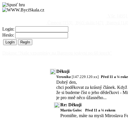
Vše
[495]
Činnost
[153]
Býčí skála
[47]
Barová
[14
Login:
Heslo:
Diskuse "Naše vzpomínky na Barovou jeskyni po 60 letech"
Děkuji
Veronika
[147.229.120.xx]
Před 11 a ¼ rok
Dobrý den,
chci poděkovat za krásný článek. Když j
že si budeme číst o jeho dědečkovi - Mi
je pro mně něco úžasného...
Re: Děkuji
Martin Golec
Před 11 a ¼ rokem
Promiňte, máte na mysli Miroslava F