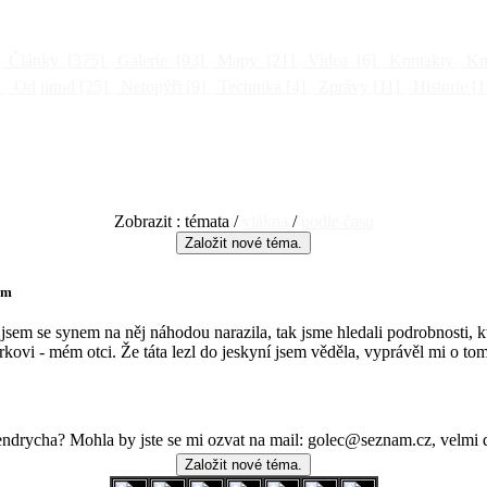
Články
[375]
Galerie
[93]
Mapy
[21]
Videa
[6]
Kontakty
Kni
]
Od jinud
[25]
Netopýři
[9]
Technika
[4]
Zprávy
[11]
Historie
[1
Zobrazit : témata /
vlákna
/
podle času
em
sem se synem na něj náhodou narazila, tak jsme hledali podrobnosti, kt
rkovi - mém otci. Že táta lezl do jeskyní jsem věděla, vyprávěl mi o to
endrycha? Mohla by jste se mi ozvat na mail: golec@seznam.cz, velmi 