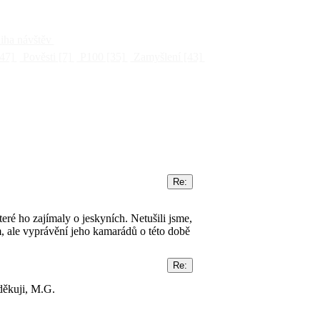
ha návštěv
47]
Pověsti
[7]
P100
[35]
Zamyšlení
[43]
eré ho zajímaly o jeskyních. Netušili jsme,
m, ale vyprávění jeho kamarádů o této době
děkuji, M.G.