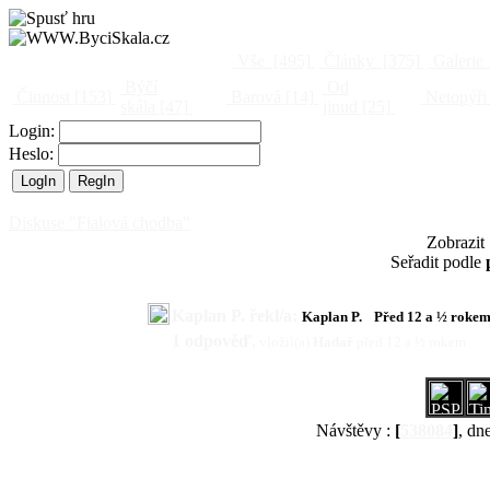
Vše
[495]
Články
[375]
Galerie
Býčí
Od
Činnost
[153]
Barová
[14]
Netopýři
skála
[47]
jinud
[25]
Login:
Heslo:
Diskuse "Fialová chodba"
Zobrazit
Seřadit podle
Kaplan P. řekl/a:
Kaplan P.
Před 12 a ½ roke
1 odpověď
,
vložil(a)
Hadař
před 12 a ½ rokem
Návštěvy :
[
538084
]
, dn