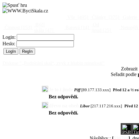
Vše
[495]
Články
[375]
Galerie
Býčí
Od
Činnost
[153]
Barová
[14]
Netopýři
skála
[47]
jinud
[25]
Login:
Heslo:
Diskuse "„Podpírání skal“, zvyk z hlubin minulosti"
Zobrazit
Seřadit podle
Je to i jinde
Piff
[89.177.133.xxx]
Před 12 a ½ r
Bez odpovědí.
dřevo na oheň
Libor
[217.117.216.xxx]
Před 12
Bez odpovědí.
Návštěvy :
[
536788
]
, dn