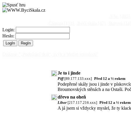
Vše
[495]
Činnost
[153]
Býčí skála
[47]
Barová
[14
Login:
Heslo:
Diskuse "„Podpírání skal“, zvyk z hlubin minulosti"
Je to i jinde
Piff
[89.177.133.xxx]
Před 12 a ½ rokem
Podepřené skály jsou i jinde v pískovcí
Broumovských stěnách a na Ostaši. Počí
dřevo na oheň
Libor
[217.117.216.xxx]
Před 12 a ½ rokem
A já jsem si vždycky myslel, že ty kla