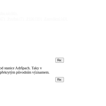
ha návštěv
47]
Pověsti
[7]
P100
[35]
Zamyšlení
[43]
 od stanice Adršpach. Taky v
k s překrytým původním významem.