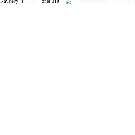
Návštěvy :
[
537288
]
, dnes 318 |
|
Data
Diskuse
|
© Copyright