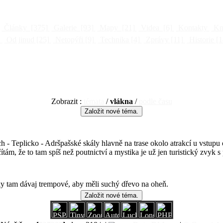
Články
[375]
Galerie
[93]
Mapy
[21]
Videa
[6]
Kontakty
Kni
]
Od jinud
[25]
Netopýři
[9]
Technika
[4]
Zprávy
[11]
Historie
[1
Zobrazit :
témata
/
vlákna
/
podle času
ch - Teplicko - Adršpašské skály hlavně na trase okolo atrakcí u vstupu
tám, že to tam spíš než poutnictví a mystika je už jen turistický zvy
cky tam dávaj trempové, aby měli suchý dřevo na oheň.