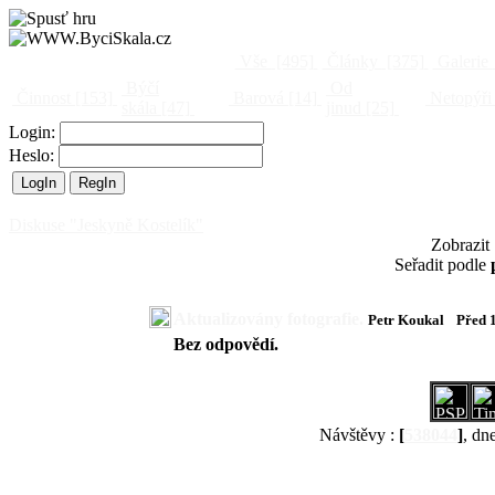
Vše
[495]
Články
[375]
Galerie
Býčí
Od
Činnost
[153]
Barová
[14]
Netopýři
skála
[47]
jinud
[25]
Login:
Heslo:
Diskuse "Jeskyně Kostelík"
Zobrazit
Seřadit podle
Aktualizovány fotografie.
Petr Koukal
Před 
Bez odpovědí.
Návštěvy :
[
538044
]
, dn