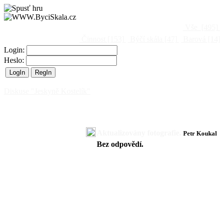
Vše
[495]
Činnost
[153]
Býčí skála
[47]
Barová
[14
Login:
Heslo:
Diskuse "Jeskyně Kostelík"
Aktualizovány fotografie.
Petr Koukal
Bez odpovědí.