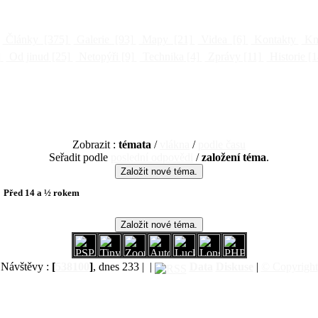
Články
[375]
Galerie
[93]
Mapy
[21]
Videa
[6]
Kontakty
Kni
]
Od jinud
[25]
Netopýři
[9]
Technika
[4]
Zprávy
[11]
Historie
[1
Zobrazit :
témata
/
vlákna
/
podle času
Seřadit podle
poslední odpovědi
/
založení téma
.
Před 14 a ½ rokem
Návštěvy :
[
538100
]
, dnes 233 |
|
Data
Diskuse
|
© Copyright