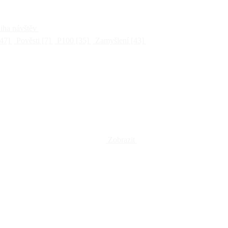
ha návštěv
47]
Pověsti
[7]
P100
[35]
Zamyšlení
[43]
Zobrazit