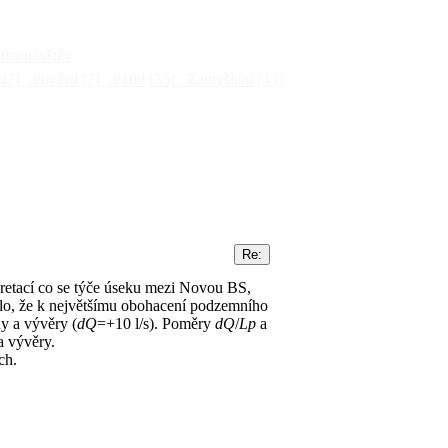
ha návštěv
47]
Pověsti
[7]
P100
[35]
Zamyšlení
[43]
retací co se týče úseku mezi Novou BS,
alo, že k největšímu obohacení podzemního
y a vývěry (
dQ
=+10 l/s). Poměry
dQ
/
Lp
a
a vývěry.
ch.