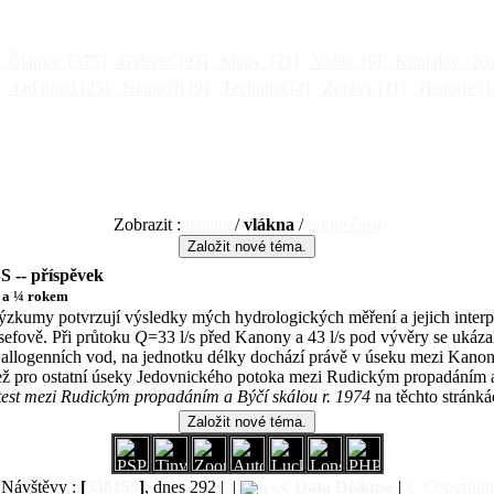
Články
[375]
Galerie
[93]
Mapy
[21]
Videa
[6]
Kontakty
Kni
]
Od jinud
[25]
Netopýři
[9]
Technika
[4]
Zprávy
[11]
Historie
[1
Zobrazit :
témata
/
vlákna
/
podle času
S -- příspěvek
 a ¼ rokem
ýzkumy potvrzují výsledky mých hydrologických měření a jejich interp
sefově. Při průtoku
Q
=33 l/s před Kanony a 43 l/s pod vývěry se ukáz
o allogenních vod, na jednotku délky dochází právě v úseku mezi Kanon
než pro ostatní úseky Jedovnického potoka mezi Rudickým propadáním 
 test mezi Rudickým propadáním a Býčí skálou r. 1974
na těchto stránká
Návštěvy :
[
538159
]
, dnes 292 |
|
Data
Diskuse
|
© Copyright