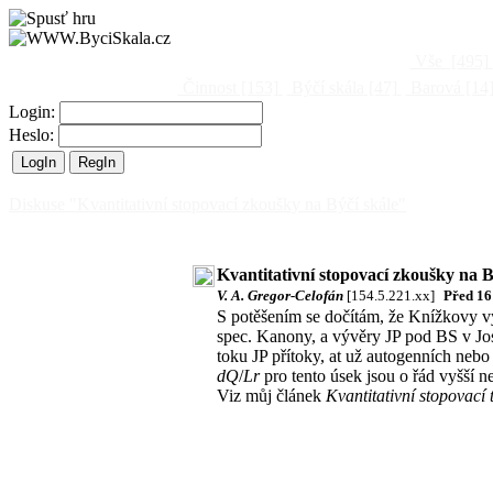
Vše
[495]
Činnost
[153]
Býčí skála
[47]
Barová
[14
Login:
Heslo:
Diskuse "Kvantitativní stopovací zkoušky na Býčí skále"
Kvantitativní stopovací zkoušky na B
V. A. Gregor-Celofán
[154.5.221.xx]
Před 16
S potěšením se dočítám, že Knížkovy v
spec. Kanony, a vývěry JP pod BS v Jo
toku JP přítoky, at už autogenních neb
dQ
/
Lr
pro tento úsek jsou o řád vyšší 
Viz můj článek
Kvantitativní stopovací