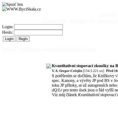
Vše
[495]
Činnost
[153]
Býčí skála
[47]
Barová
[14
Login:
Heslo:
Diskuse "Kvantitativní stopovací zkoušky na Býčí skále"
Kvantitativní stopovací zkoušky na B
V. A. Gregor-Celofán
[154.5.221.xx]
Před 16
S potěšením se dočítám, že Knížkovy v
spec. Kanony, a vývěry JP pod BS v Jo
toku JP přítoky, at už autogenních neb
dQ
/
Lr
pro tento úsek jsou o řád vyšší 
Viz můj článek
Kvantitativní stopovací