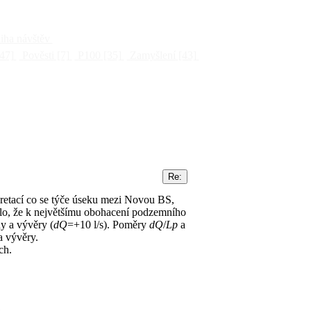
ha návštěv
47]
Pověsti
[7]
P100
[35]
Zamyšlení
[43]
retací co se týče úseku mezi Novou BS,
alo, že k největšímu obohacení podzemního
y a vývěry (
dQ
=+10 l/s). Poměry
dQ
/
Lp
a
a vývěry.
ch.