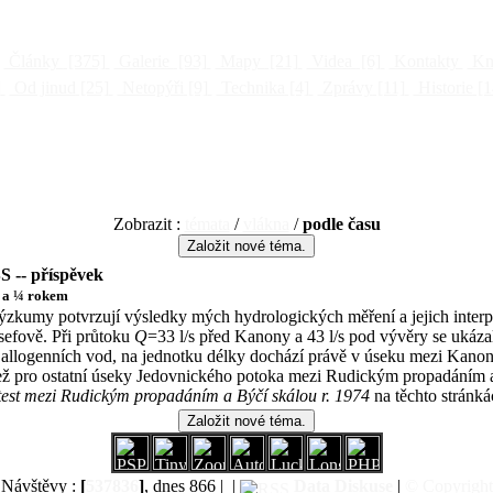
Články
[375]
Galerie
[93]
Mapy
[21]
Videa
[6]
Kontakty
Kni
]
Od jinud
[25]
Netopýři
[9]
Technika
[4]
Zprávy
[11]
Historie
[1
Zobrazit :
témata
/
vlákna
/
podle času
S -- příspěvek
 a ¼ rokem
ýzkumy potvrzují výsledky mých hydrologických měření a jejich interp
sefově. Při průtoku
Q
=33 l/s před Kanony a 43 l/s pod vývěry se ukáz
o allogenních vod, na jednotku délky dochází právě v úseku mezi Kanon
než pro ostatní úseky Jedovnického potoka mezi Rudickým propadáním 
 test mezi Rudickým propadáním a Býčí skálou r. 1974
na těchto stránká
Návštěvy :
[
537836
]
, dnes 866 |
|
Data
Diskuse
|
© Copyright