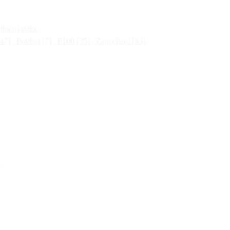
ha návštěv
47]
Pověsti
[7]
P100
[35]
Zamyšlení
[43]