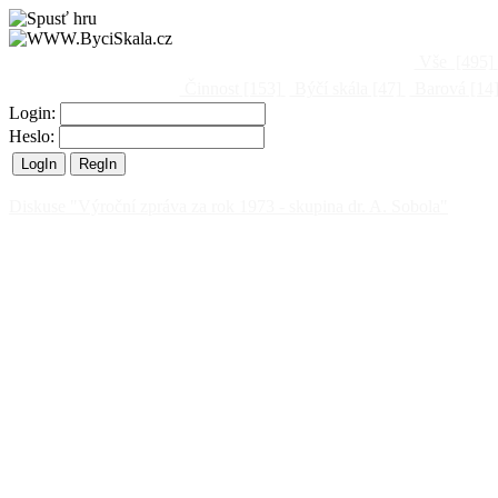
Vše
[495]
Činnost
[153]
Býčí skála
[47]
Barová
[14
Login:
Heslo:
Diskuse "Výroční zpráva za rok 1973 - skupina dr. A. Sobola"