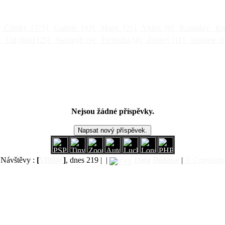
Články
[375]
Galerie
[93]
Mapy
[21]
Videa
[6]
Kontakty
Kni
]
Od jinud
[25]
Netopýři
[9]
Technika
[4]
Zprávy
[11]
Historie
[1
Nejsou žádné příspěvky.
Návštěvy :
[
538086
]
, dnes 219 |
|
Data
Diskuse
|
© Copyright