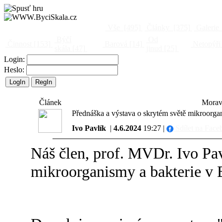
Vše
[495]
Články
[375]
Galerie
Býčí
Od
Činnost
[153]
Barová
[14]
Netopýři
skála
[47]
jinud
[25]
Login:
Heslo:
Článek
Morav
Přednáška a výstava o skrytém světě mikroorgani
Ivo Pavlík
|
4.6.2024
19:27 |
Sdílet na Face
Náš člen, prof. MVDr. Ivo Pav
mikroorganismy a bakterie v Bý