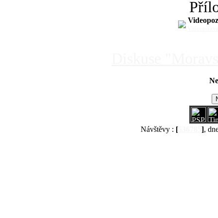
Příl
Videopoz
Videopozv
Diskuse "Moravs
Ne
Návštěvy :
[
536785
]
, dn