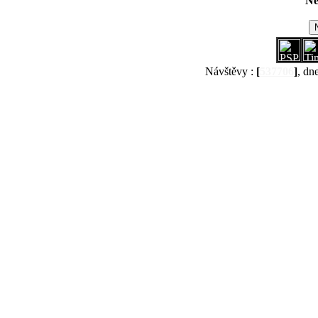
Ne
Návštěvy :
[
537706
]
, dn