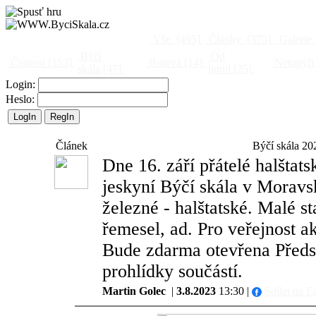
Vše
[495]
Články
[375]
Galerie
Býčí
Od
Činnost
[153]
Barová
[14]
Netopýři
skála
[47]
jinud
[25]
Login:
Heslo:
Článek
Býčí skála 202
Dne 16. září přátelé halštats
jeskyní Býčí skála v Moravs
železné - halštatské. Malé s
řemesel, ad. Pro veřejnost a
Bude zdarma otevřena Předs
prohlídky součástí.
Martin Golec
|
3.8.2023
13:30 |
Sdílet na F