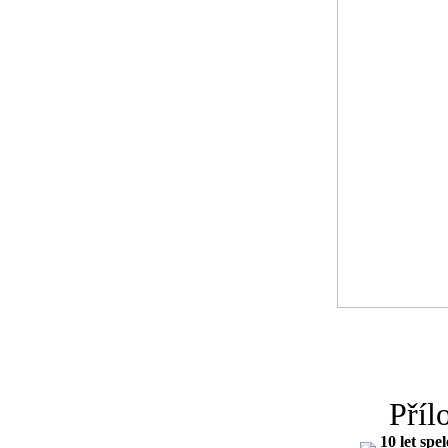
Příl
10 let spe