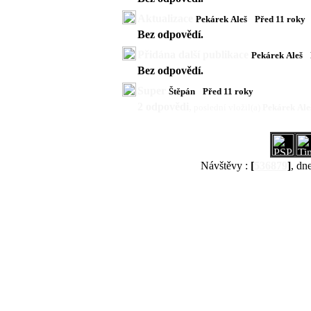
Aktualizace
Pekárek Aleš
Před 11 roky
Bez odpovědí.
Přidána další publikace
Pekárek Aleš
Bez odpovědí.
Super
Štěpán
Před 11 roky
2 odpovědi
,
poslední vložil(a)
Pekárek Ale
Návštěvy :
[
536879
]
, dn