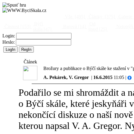
Vše
[495]
Články
[375]
Galerie
Býčí
Od
Činnost
[153]
Barová
[14]
Netopýři
skála
[47]
jinud
[25]
Login:
Heslo:
Článek
Brožury a publikace o Býčí skále ke stažení v "p
A. Pekárek, V. Gregor
|
16.6.2015
11:05 |
S
Podařilo se mi shromáždit a 
o Býčí skále, které jeskyňáři
nekončící diskuze o naší nově 
kterou napsal V. A. Gregor. N