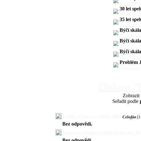
10_let_BS.p
30 let spe
30_let_BS.p
35 let spe
35_let_BS.p
Býčí skál
BS_2012.pd
Býčí skála
BS_recenze
Býčí skál
BS_1966.pd
Problém J
BS1973.pdf
Diskuse "P
Zobrazit
Seřadit podle
Leták, výstava a DOD 1964
Celofán
[1
Bez odpovědí.
Recenze publikace Býčí skála etc. 20
Bez odpovědí.