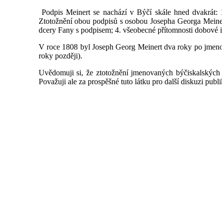
Podpis Meinert se nachází v Býčí skále hned dvakrát: 1
Ztotožnění obou podpisů s osobou Josepha Georga Meinerta
dcery Fany s podpisem; 4. všeobecné přítomnosti dobové int
V roce 1808 byl Joseph Georg Meinert dva roky po jmenová
roky později).
Uvědomuji si, že ztotožnění jmenovaných býčiskalských 
Považuji ale za prospěšné tuto látku pro další diskuzi publi