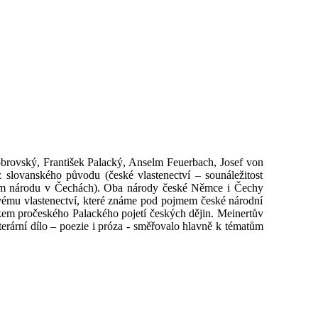
Dobrovský, František Palacký, Anselm Feuerbach, Josef von
 slovanského původu (české vlastenectví – sounáležitost
kém národu v Čechách). Oba národy české Němce i Čechy
ovému vlastenectví, které známe pod pojmem české národní
ikem pročeského Palackého pojetí českých dějin. Meinertův
erární dílo – poezie i próza - směřovalo hlavně k tématům