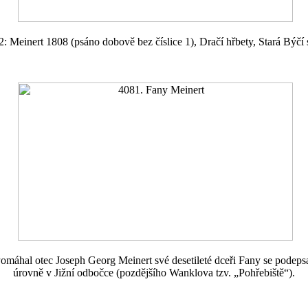
2: Meinert 1808 (psáno dobově bez číslice 1), Dračí hřbety, Stará Býčí 
Pomáhal otec Joseph Georg Meinert své desetileté dceři Fany se podeps
úrovně v Jižní odbočce (pozdějšího Wanklova tzv. „Pohřebiště“).