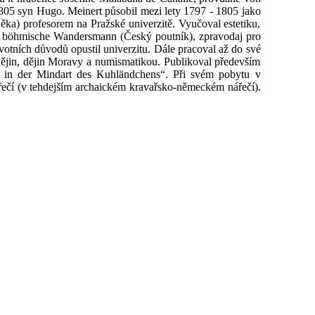
 1805 syn Hugo. Meinert působil mezi lety 1797 - 1805 jako
ka) profesorem na Pražské univerzitě. Vyučoval estetiku,
 Der böhmische Wandersmann (Český poutník), zpravodaj pro
avotních důvodů opustil univerzitu. Dále pracoval až do své
 dějin, dějin Moravy a numismatikou. Publikoval především
r in der Mindart des Kuhländchens“. Při svém pobytu v
ářečí (v tehdejším archaickém kravařsko-německém nářečí).