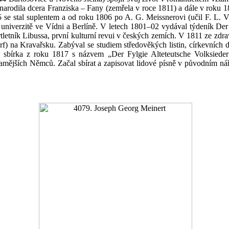
 narodila dcera Franziska – Fany (zemřela v roce 1811) a dále v roku
e stal suplentem a od roku 1806 po A. G. Meissnerovi (učil F. L. Vě
i na univerzitě ve Vídni a Berlíně. V letech 1801–02 vydával týdeník
rtletník Libussa, první kulturní revui v českých zemích. V 1811 ze zdr
f) na Kravařsku. Zabýval se studiem středověkých listin, církevních
 sbírka z roku 1817 s názvem „Der Fylgie Alteteutsche Volksiede
y tamějších Němců. Začal sbírat a zapisovat lidové písně v původním n