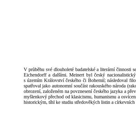
V průběhu své dlouholeté badatelské a literární činnosti
Eichendorff a dalšími. Meinert byl český nacionalistic
s územím Království českého či Bohemií; následoval f
spatřoval jako autonomní součást rakouského národa (rak
obrození, založeném na povznesení českého jazyka a převz
myšlenkový přechod od klasicismu, humanismu a osvícenstv
historickým, tíhl ke studiu středověkých listin a církevníc