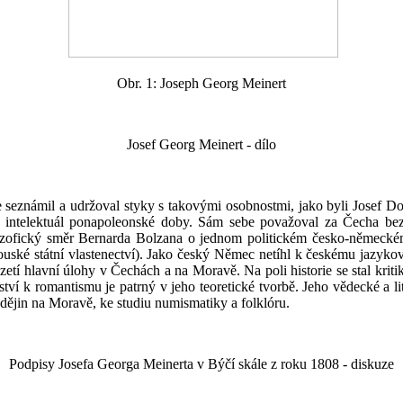
Obr. 1: Joseph Georg Meinert
Josef Georg Meinert - dílo
 se seznámil a udržoval styky s takovými osobnostmi, jako byli Josef 
ký intelektuál ponapoleonské doby. Sám sebe považoval za Čecha bez
ilozofický směr Bernarda Bolzana o jednom politickém česko-němec
ouské státní vlastenectví). Jako český Němec netíhl k českému jazyk
etí hlavní úlohy v Čechách a na Moravě. Na poli historie se stal krit
í k romantismu je patrný v jeho teoretické tvorbě. Jeho vědecké a lit
h dějin na Moravě, ke studiu numismatiky a folklóru.
Podpisy Josefa Georga Meinerta v Býčí skále z roku 1808 - diskuze