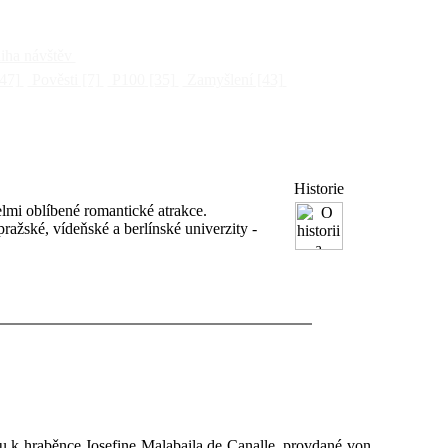
ha návštěv
47]
Pověsti
[7]
P100
[35]
Zamyšlení
[43]
Historie
velmi oblíbené romantické atrakce.
ažské, vídeňské a berlínské univerzity -
hu k hraběnce Josefine Malabaila de Canalle, provdané von