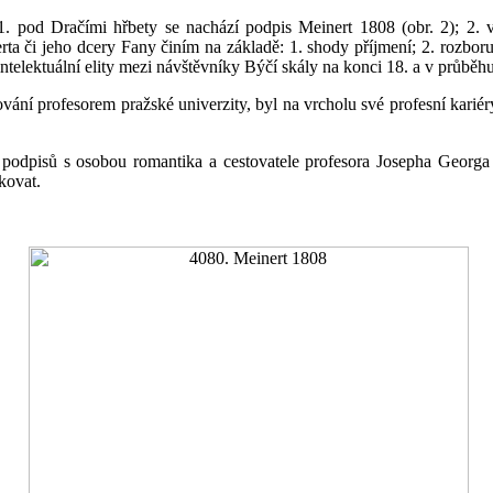
. pod Dračími hřbety se nachází podpis Meinert 1808 (obr. 2); 2. v
 či jeho dcery Fany činím na základě: 1. shody příjmení; 2. rozboru
elektuální elity mezi návštěvníky Býčí skály na konci 18. a v průběhu 1
ní profesorem pražské univerzity, byl na vrcholu své profesní kariéry
podpisů s osobou romantika a cestovatele profesora Josepha Georga 
kovat.