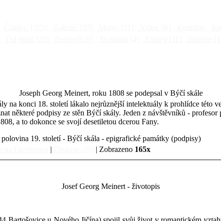
Články
[375]
Galerie
[93]
Mapy
[21]
Videa
[6]
Kontakty
Kni
]
Od jinud
[25]
Netopýři
[9]
Technika
[4]
Zprávy
[11]
Historie
[1
Joseph Georg Meinert, roku 1808 se podepsal v Býčí skále
ly na konci 18. století lákalo nejrůznější intelektuály k prohlídce této 
 některé podpisy ze stěn Býčí skály. Jeden z návštěvníků - profesor pr
08, a to dokonce se svojí desetiletou dcerou Fany.
polovina 19. století - Býčí skála - epigrafické památky (podpisy)
t na Facebooku
|
Diskuse...[0]
| Zobrazeno
165x
Josef Georg Meinert - životopis
44 Bartošovice u Nového Jičína) spojil svůj život v romantickém vzta