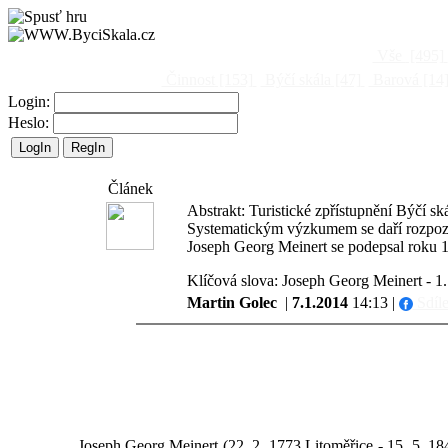
Vše
[495]
Činnost
[153]
Býčí skála
[47]
Barová
[14
Login:
Heslo:
Článek
Abstrakt: Turistické zpřístupnění Býčí ská
Systematickým výzkumem se daří rozpoznat
Joseph Georg Meinert se podepsal roku 18
Klíčová slova: Joseph Georg Meinert - 1. 
Martin Golec
|
7.1.2014
14:13 |
Sdíle
Joseph Georg Meinert (22. 2. 1773 Litoměřice - 15. 5. 18