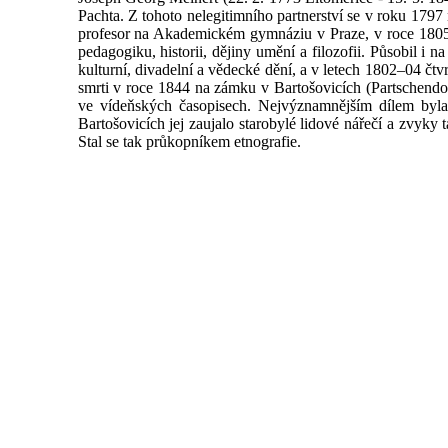
Pachta. Z tohoto nelegitimního partnerství se v roku 1797
profesor na Akademickém gymnáziu v Praze, v roce 1805 s
pedagogiku, historii, dějiny umění a filozofii. Působil 
kulturní, divadelní a vědecké dění, a v letech 1802–04 čtv
smrti v roce 1844 na zámku v Bartošovicích (Partschendor
ve vídeňských časopisech. Nejvýznamnějším dílem byla
Bartošovicích jej zaujalo starobylé lidové nářečí a zvyk
Stal se tak průkopníkem etnografie.