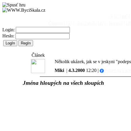
Vše
[495]
Činnost
[153]
Býčí skála
[47]
Barová
[14
Login:
Heslo:
Článek
Několik ukázek, jak se v jeskyni "podepsa
Miki
|
4.3.2000
12:20 |
Sdílet na Fac
Jména hloupých na všech sloupích