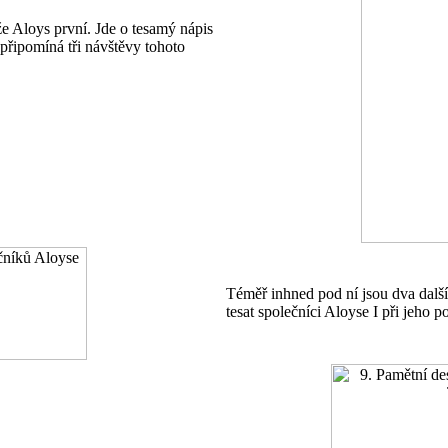
e Aloys první. Jde o tesamý nápis
připomíná tři návštěvy tohoto
Téměř inhned pod ní jsou dva další
tesat společníci Aloyse I při jeho p