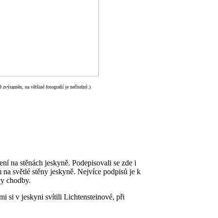
 zvýrazněn, na většině fotografií je nečitelný.)
í na stěnách jeskyně. Podepisovali se zde i
m na světlé stěny jeskyně. Nejvíce podpisů je k
vy chodby.
i si v jeskyni svítili Lichtensteinové, při