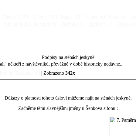
Články
[375]
Galerie
[93]
Mapy
[21]
Videa
[6]
Kontakty
Kni
]
Od jinud
[25]
Netopýři
[9]
Technika
[4]
Zprávy
[11]
Historie
[1
Podpisy na stěnách jeskyně
li" někteří z návštěvníků, převážně v době historicky nedávné...
ebooku
|
Diskuse...[0]
| Zobrazeno
342x
Důkazy o platnosti tohoto úsloví můžeme najít na stěnách jeskyně.
Začněme těmi slavnějšími jmény u Šenkova sifonu :