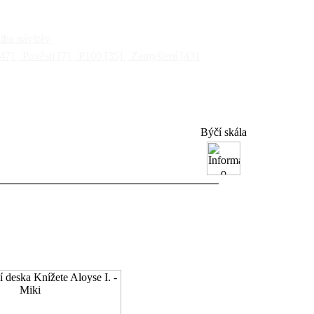
ha návštěv
47]
Pověsti
[7]
P100
[35]
Zamyšlení
[43]
Býčí skála