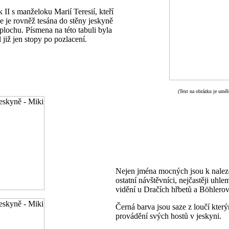
 II s manželoku Marií Teresií, kteří
le je rovněž tesána do stěny jeskyně
plochu. Písmena na této tabuli byla
 již jen stopy po pozlacení.
(Text na obrázku je umělě
Nejen jména mocných jsou k nalezen
ostatní návštěvníci, nejčastěji uhle
vidění u Dračích hřbetů a Böhlero
Černá barva jsou saze z loučí kterým
provádění svých hostů v jeskyni.