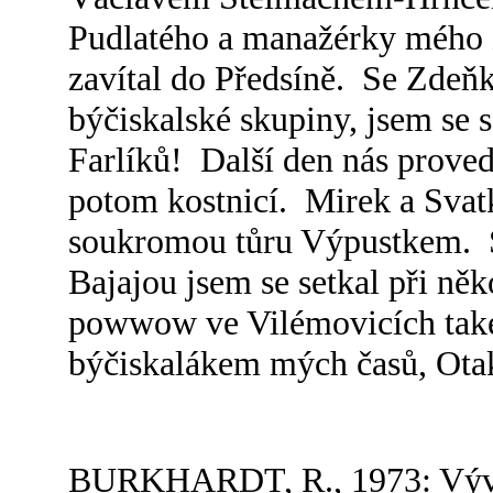
Pudlatého a manažérky mého 
zavítal do Předsíně. Se Zdeň
býčiskalské skupiny, jsem se s
Farlíků! Další den nás prove
potom kostnicí. Mirek a Svat
soukromou tůru Výpustkem. 
Bajajou jsem se setkal při něk
powwow ve Vilémovicích také
býčiskalákem mých časů, Ot
BURKHARDT, R., 1973: Vývoj