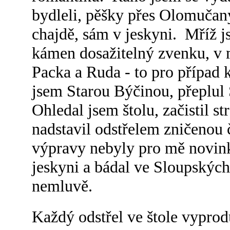
bydleli, pěšky přes Olomučan
chajdě, sám v jeskyni. Mříž j
kámen dosažitelný zvenku, v m
Packa a Ruda - to pro případ 
jsem Starou Býčinou, přeplul
Ohledal jsem štolu, začistil st
nadstavil odstřelem zničenou 
výpravy nebyly pro mě novin
jeskyni a bádal ve Sloupských
nemluvě.
Každý odstřel ve štole vypro