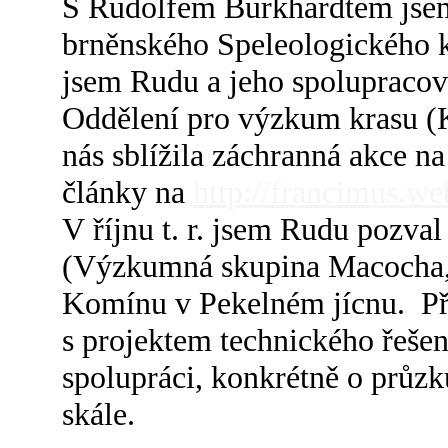
S Rudolfem Burkhardtem jsem s
brněnského Speleologického 
jsem Rudu a jeho spolupraco
Oddělení pro výzkum krasu 
nás sblížila záchranná akce n
články na
http://francimus.w
V říjnu t. r. jsem Rudu pozv
(Výzkumná skupina Macocha, 
Komínu v Pekelném jícnu. Při
s projektem technického řešen
spolupráci, konkrétně o průz
skále.