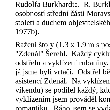
Rudolfa Burkhardta. R. Burkh
osobností střední části Mora
století a duchem objevitelské
1977b).
Ražení štoly (1.3 x 1.9 m s p
"Zdenál" Šerebl. Každý cyklus s
odstřelu a vyklízení rubanin
já jsme byli vrtači. Odstřel 
asistencí Zdenál. Na vyklízen
víkendu) se podílel každý, kd
vyklízením jsem prováděl kont
romantiku. Ráno jsem se vyda