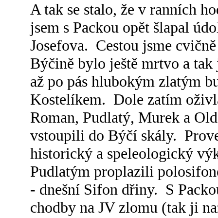
A tak se stalo, že v ranních h
jsem s Packou opět šlapal úd
Josefova. Cestou jsme cvičně 
Býčině bylo ještě mrtvo a tak
až po pás hlubokým zlatým b
Kostelíkem. Dole zatím oživla
Roman, Pudlatý, Murek a Old
vstoupili do Býčí skály. Prov
historický a speleologický vý
Pudlatým proplazili polosifon
- dnešní Sifon dřiny. S Pack
chodby na JV zlomu (tak ji naz