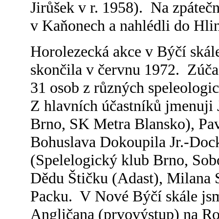
Jirůšek v r. 1958). Na zpátečn
v Kaňonech a nahlédli do Hlin
Horolezecká akce v Býčí skále
skončila v červnu 1972. Zúča
31 osob z různých speleologi
Z hlavních účastníků jmenuji
Brno, SK Metra Blansko), Pa
Bohuslava Dokoupila Jr.-Doc
(Spelelogický klub Brno, Sob
Dědu Štičku (Adast), Milana
Packu. V Nové Býčí skále js
Angličana (prvovýstup) na Ro