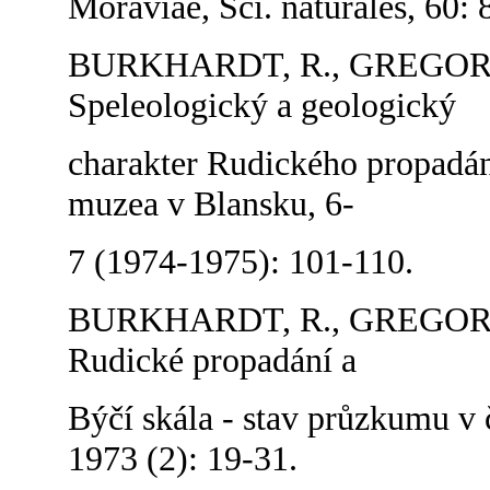
Moraviae, Sci. naturales, 60: 8
BURKHARDT, R., GREGOR, V.
Speleologický a geologický
charakter Rudického propadán
muzea v Blansku, 6-
7 (1974-1975): 101-110.
BURKHARDT, R., GREGOR, 
Rudické propadání a
Býčí skála - stav průzkumu v
1973 (2): 19-31.