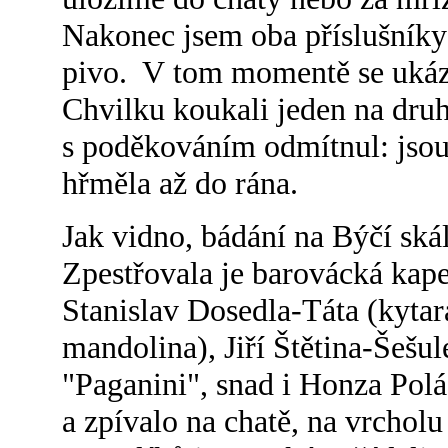
Nakonec jsem oba příslušníky 
pivo. V tom momentě se ukáza
Chvilku koukali jeden na druh
s poděkováním odmítnul: jsou 
hřměla až do rána.
Jak vidno, bádání na Býčí ská
Zpestřovala je barovácká kape
Stanislav Dosedla-Táta (kyta
mandolina), Jiří Štětina-Šešul
"Paganini", snad i Honza Polá
a zpívalo na chatě, na vrchol