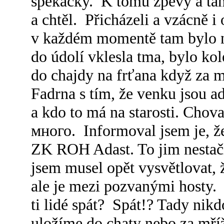
špekáčky. K tomu zpěvy a tan
a chtěl. Přicházeli a vzácně i
v každém momentě tam bylo nej
do údolí vklesla tma, bylo ko
do chajdy na frťana když za 
Fadrna s tím, že venku jsou ada
a kdo to má na starosti. Chova
много. Informoval jsem je, že
ZK ROH Adast. To jim nestačil
jsem musel opět vysvětlovat, ž
ale je mezi pozvanými hosty. 
ti lidé spát? Spát!? Tady nik
uložíme do chaty nebo za mříž