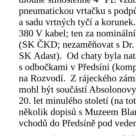
pneumatickou vrtačku s podpů
a sadu vrtných tyčí a korune
380 V kabel; ten za nomináln
(SK ČKD; nezaměňovat s Dr.
SK Adast). Od chaty byla nata
s odbočkami v Předsíni (komp
na Rozvodí. Z rájeckého zámku
mohl být součástí Absolonov
20. let minulého století (na t
několik dopisů s Muzeem Bla
vchodů do Předsíně pod veden