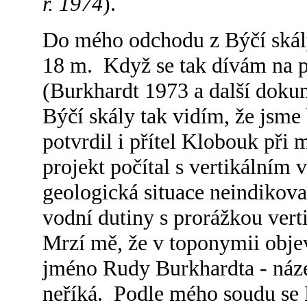
r. 1974
).
Do mého odchodu z Býčí skály
18 m. Když se tak dívám na 
(Burkhardt 1973 a další dok
Býčí skály tak vidím, že jsme 
potvrdil i přítel Klobouk při
projekt počítal s vertikálním
geologická situace neindikoval
vodní dutiny s prorážkou vert
Mrzí mě, že v toponymii obje
jméno Rudy Burkhardta - náz
neříká. Podle mého soudu s