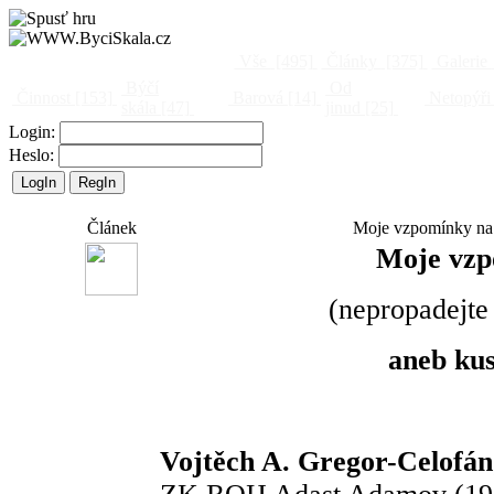
Vše
[495]
Články
[375]
Galerie
Býčí
Od
Činnost
[153]
Barová
[14]
Netopýři
skála
[47]
jinud
[25]
Login:
Heslo:
Článek
Moje vzpomínky na B
Moje vzp
(nepropadejte 
aneb kus
Vojtěch A. Gregor-Celofán