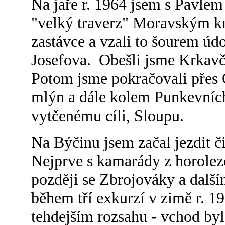
Na jaře r. 1964 jsem s Pavl
"velký traverz" Moravským k
zastávce a vzali to šourem úd
Josefova. Obešli jsme Krkavčí
Potom jsme pokračovali přes 
mlýn a dále kolem Punkevníc
vytčenému cíli, Sloupu.
Na Býčinu jsem začal jezdit či
Nejprve s kamarády z horolez
později se Zbrojováky a dalš
během tří exkurzí v zimě r. 1
tehdejším rozsahu - vchod by