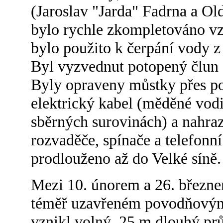
(Jaroslav "Jarda" Fadrna a Ol
bylo rychle zkompletováno vz
bylo použito k čerpání vody z
Byl vyzvednut potopený člun 
Byly opraveny můstky přes po
elektrický kabel (měděné vodi
sběrných surovinách) a nahra
rozvaděče, spínače a telefonn
prodlouženo až do Velké síně.
Mezi 10. únorem a 26. březne
téměř uzavřeném povodňovými 
vznikl volný, 25 m dlouhý pr