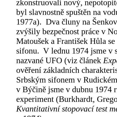
zkonstruovali nový, nepotopi
byl slavnostně spuštěn na vod
1977a). Dva čluny na Šenkově
zvýšily bezpečnost práce v N
Matoušek a František Hůla se 
sifonu. V lednu 1974 jsme v s
nazvané UFO (viz článek
Exp
ověření základních charakter
Srbským sifonem v Rudickém
v Býčině jsme v dubnu 1974 r
experiment (Burkhardt, Grego
Kvantitativní stopovací test 