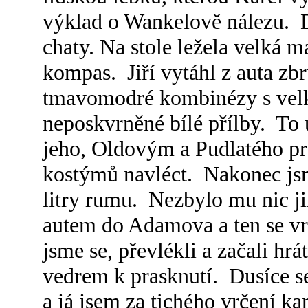
výklad o Wankelově nálezu. Da
chaty. Na stole ležela velká 
kompas. Jiří vytáhl z auta zb
tmavomodré kombinézy s vel
neposkvrněné bílé přílby. To 
jeho, Oldovým a Pudlatého pr
kostýmů navléct. Nakonec jsm
litry rumu. Nezbylo mu nic j
autem do Adamova a ten se vrá
jsme se, převlékli a začali hr
vedrem k prasknutí. Dusíce se
a já jsem za tichého vrčení 