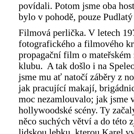
povídali. Potom jsme oba host
bylo v pohodě, pouze Pudlatý b
Filmová perlička. V letech 19
fotografického a filmového 
propagační film o mateřském 
klubu. A tak došlo i na Spele
jsme mu ať natočí záběry z no
jak pracující makají, brigádni
moc nezamlouvalo; jak jsme vz
hollywoodské scény. Ty začaly 
něco suchých větví a do této 
lidskou lebku, kterou Karel v