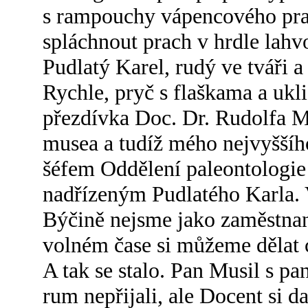
s rampouchy vápencového pra
spláchnout prach v hrdle lah
Pudlatý Karel, rudý ve tváři 
Rychle, pryč s flaškama a ukli
přezdívka Doc. Dr. Rudolfa M
musea a tudíž mého nejvyššíh
šéfem Oddělení paleontologi
nadřízeným Pudlatého Karla. V
Býčině nejsme jako zaměstnan
volném čase si můžeme dělat c
A tak se stalo. Pan Musil s pa
rum nepřijali, ale Docent si d