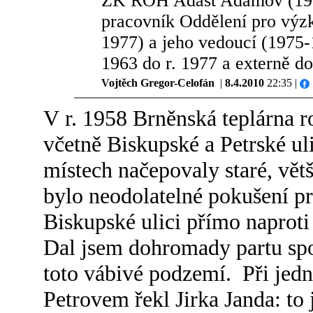
ZK ROH Adast Adamov (1971
pracovník Oddělení pro vý
1977) a jeho vedoucí (1975-
1963 do r. 1977 a externě d
Vojtěch Gregor-Celofán
|
8.4.2010
22:35 |
V r. 1958 Brněnská teplárna r
včetně Biskupské a Petrské u
místech načepovaly staré, vě
bylo neodolatelné pokušení pr
Biskupské ulici přímo naprot
Dal jsem dohromady partu spo
toto vábivé podzemí. Při jedn
Petrovem řekl Jirka Janda: to 