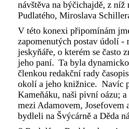
návštěva na býčichajdě, z níž
Pudlatého, Miroslava Schille
V této konexi připomínám jmén
zapomenutých postav údolí - m
jeskyňáře, o kterém se často 
jeho paní. Ta byla dynamicko
členkou redakční rady časopi
okolí a jeho knižnice. Navíc p
Kameňáku, naši pivní oázu; a
mezi Adamovem, Josefovem a 
bydleli na Švýcárně a Děda ná