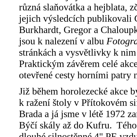
různá slaňovátka a hejblata, z
jejich výsledcích publikovali
Burkhardt, Gregor a Chaloupka
jsou k nalezení v albu
Fotograf
stránkách a vysvětlivky k ni
Praktickým závěrem celé akce 
otevřené cesty horními patry 
Již během horolezecké akce b
k ražení štoly v Přítokovém s
Brada a já jsme v létě 1972 z
Býčí skály až do Kufru. Té
dlouhé silnostěnné 4" PE vzd