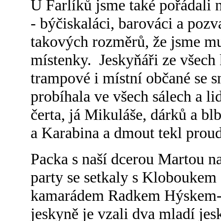
U Farlíků jsme také pořádali 
- býčiskaláci, barováci a pozva
takových rozměrů, že jsme mu
místenky. Jeskyňáři ze všech
trampové i místní občané se sn
probíhala ve všech sálech a li
čerta, já Mikuláše, dárků a bl
a Karabina a dmout tekl proud
Packa s naší dcerou Martou na
party se setkaly s Kloboukem
kamarádem Radkem Hýskem-N
jeskyně je vzali dva mladí jes