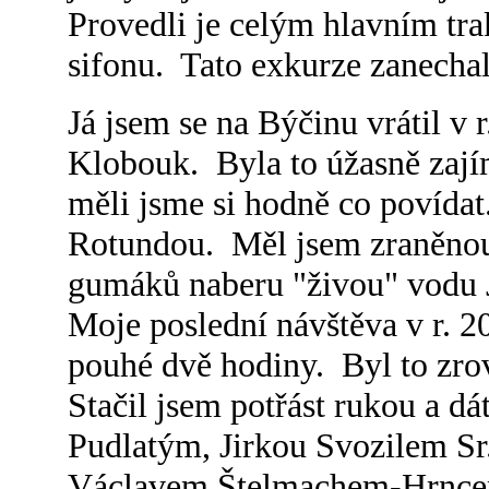
Provedli je celým hlavním tra
sifonu. Tato exkurze zanecha
Já jsem se na Býčinu vrátil v
Klobouk. Byla to úžasně zají
měli jsme si hodně co povídat
Rotundou. Měl jsem zraněnou 
gumáků naberu "živou" vodu J
Moje poslední návštěva v r. 2
pouhé dvě hodiny. Byl to zro
Stačil jsem potřást rukou a d
Pudlatým, Jirkou Svozilem S
Václavem Štelmachem-Hrnce