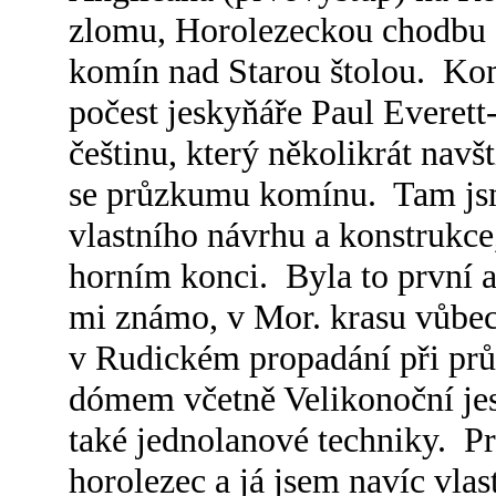
zlomu, Horolezeckou chodbu 
komín nad Starou štolou. Ko
počest jeskyňáře Paul Everett
češtinu, který několikrát navš
se průzkumu komínu. Tam jsm
vlastního návrhu a konstrukc
horním konci. Byla to první a
mi známo, v Mor. krasu vůbec
v Rudickém propadání při pr
dómem včetně Velikonoční jes
také jednolanové techniky. P
horolezec a já jsem navíc vlas