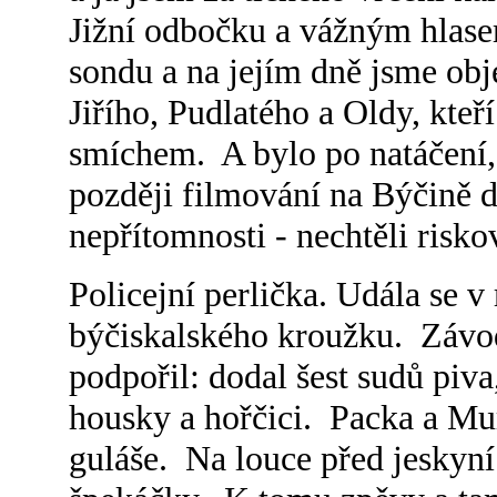
Jižní odbočku a vážným hlase
sondu a na jejím dně jsme ob
Jiřího, Pudlatého a Oldy, kteří
smíchem. A bylo po natáčení, 
později filmování na Býčině d
nepřítomnosti - nechtěli riskov
Policejní perlička. Udála se v 
býčiskalského kroužku. Závo
podpořil: dodal šest sudů piva
housky a hořčici. Packa a Mu
guláše. Na louce před jeskyní