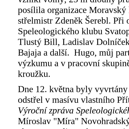
posílila organizace Moravský 
střelmistr Zdeněk Šerebl. Při
Speleologického klubu Svato
Tlustý Bill, Ladislav Dolníče
Bajaja a další. Hugo, můj part
výzkumu a v pracovní skupině
kroužku.
Dne 12. května byly vyvrtány 
odstřel v masívu vlastního Př
Výroční zpráva Speleologick
Míroslav "Míra" Novohradský 