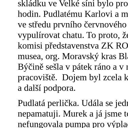
skládku ve Velké síni bylo pro
hodin. Pudlatému Karlovi a mn
ve středu prvního červnového
vypulírovat chatu. To proto, ž
komisi představenstva ZK ROH
musea, org. Moravský kras B
Býčině sešla v pátek ráno a v
pracoviště. Dojem byl zcela k
a další podpora.
Pudlatá perlička. Udála se jedn
nepamatuji. Murek a já jsme to
nefungovala pumpa pro výplach.