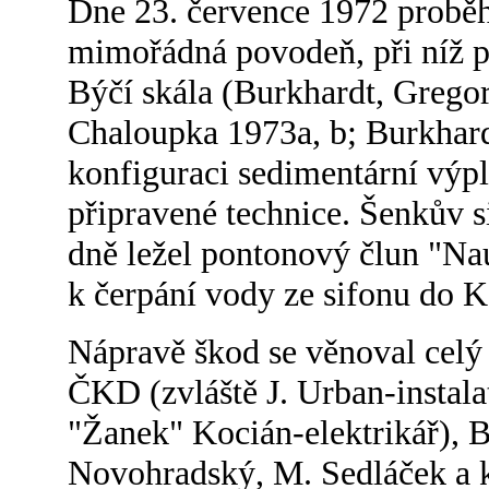
Dne 23. července 1972 probě
mimořádná povodeň, při níž p
Býčí skála (Burkhardt, Grego
Chaloupka 1973a, b; Burkhar
konfiguraci sedimentární výpl
připravené technice. Šenkův s
dně ležel pontonový člun "Nau
k čerpání vody ze sifonu do K
Nápravě škod se věnoval celý
ČKD (zvláště J. Urban-instala
"Žanek" Kocián-elektrikář), 
Novohradský, M. Sedláček a k