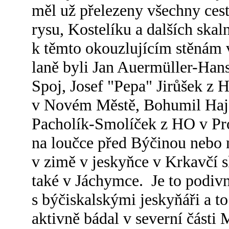
měl už přelezeny všechny ces
rysu, Kostelíku a dalších skaln
k těmto okouzlujícím stěnám 
laně byli Jan Auermüller-Hans
Spoj, Josef "Pepa" Jirůšek z 
v Novém Městě, Bohumil Haj
Pacholík-Smolíček z HO v Pro
na loučce před Býčinou nebo n
v zimě v jeskyňce v Krkavčí 
také v Jáchymce. Je to podivn
s býčiskalskými jeskyňáři a to
aktivně bádal v severní části