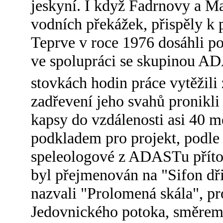
jeskyní. I když Fadrnovy a M
vodních překážek, přispěly k 
Teprve v roce 1976 dosáhli p
ve spolupráci se skupinou AD
stovkách hodin práce vytěžili
zadřevení jeho svahů pronikl
kapsy do vzdálenosti asi 40 m
podkladem pro projekt, podle 
speleologové z ADASTu přítok
byl přejmenován na "Sifon dři
nazvali "Prolomená skála", pr
Jedovnického potoka, směrem