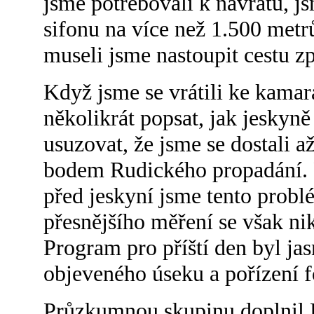
jsme potřebovali k návratu, 
sifonu na více než 1.500 metr
museli jsme nastoupit cestu zp
Když jsme se vrátili ke kama
několikrát popsat, jak jeskyn
usuzovat, že jsme se dostali 
bodem Rudického propadání. 
před jeskyní jsme tento problé
přesnějšího měření se však ni
Program pro příští den byl ja
objeveného úseku a pořízení 
Průzkumnou skupinu doplnil 