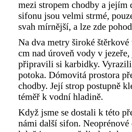
mezi stropem chodby a jejím 
sifonu jsou velmi strmé, pouze
svah mírnější, a lze zde pohod
Na dva metry široké štěrkové t
cm nad úroveň vody v jezeře, j
připravili si karbidky. Vyrazi
potoka. Dómovitá prostora pře
chodby. Její strop postupně kle
téměř k vodní hladině.
Když jsme se dostali k této př
námi další sifon. Neoprénové