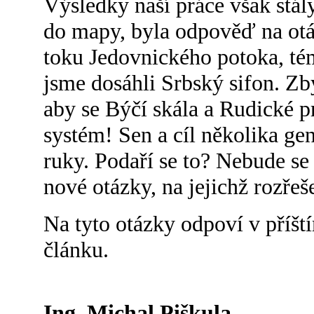
Výsledky naší práce však stál
do mapy, byla odpověď na otá
toku Jedovnického potoka, tém
jsme dosáhli Srbský sifon. Zb
aby se Býčí skála a Rudické p
systém! Sen a cíl několika gen
ruky. Podaří se to? Nebude se
nové otázky, na jejichž rozřeše
Na tyto otázky odpoví v pří
článku.
Ing. Michal Piškula