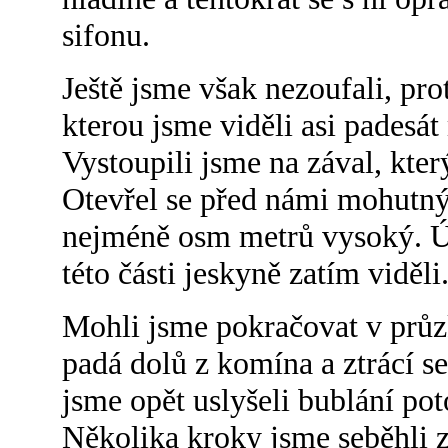
sifonu.
Ještě jsme však nezoufali, pr
kterou jsme viděli asi padesá
Vystoupili jsme na zával, kte
Otevřel se před námi mohutný 
nejméně osm metrů vysoký. Ús
této části jeskyně zatím viděli
Mohli jsme pokračovat v průz
padá dolů z komína a ztrácí se
jsme opět uslyšeli bublání pot
Několika kroky jsme seběhli 