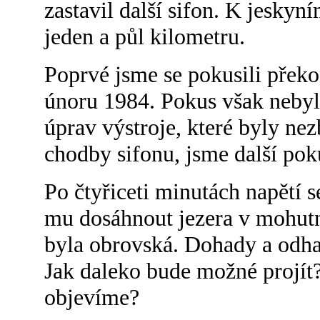
zastavil další sifon. K jesky
jeden a půl kilometru.
Poprvé jsme se pokusili překo
únoru 1984. Pokus však nebyl
úprav výstroje, které byly ne
chodby sifonu, jsme další pok
Po čtyřiceti minutách napětí s
mu dosáhnout jezera v mohutn
byla obrovská. Dohady a odhad
Jak daleko bude možné projít?
objevíme?