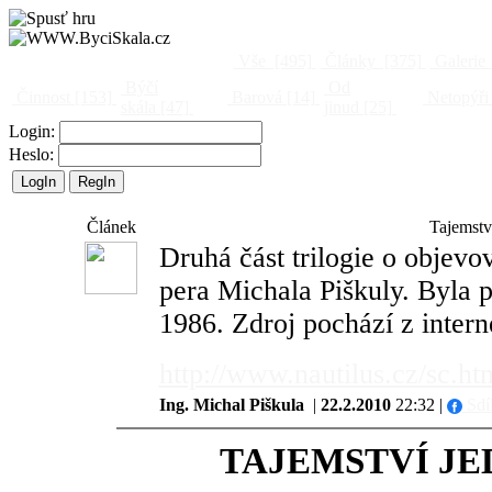
Vše
[495]
Články
[375]
Galerie
Býčí
Od
Činnost
[153]
Barová
[14]
Netopýři
skála
[47]
jinud
[25]
Login:
Heslo:
Článek
Tajemstv
Druhá část trilogie o objevo
pera Michala Piškuly. Byla p
1986. Zdroj pochází z intern
http://www.nautilus.cz/sc.ht
Ing. Michal Piškula
|
22.2.2010
22:32 |
Sdí
TAJEMSTVÍ J