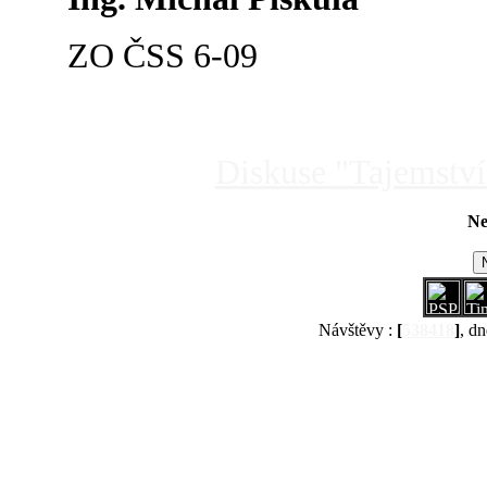
ZO ČSS 6-09
Diskuse "Tajemství
Ne
Návštěvy :
[
538418
]
, dn