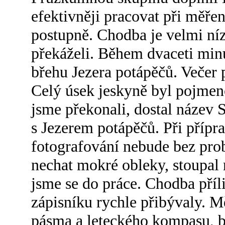
efektivněji pracovat při měřen
postupně. Chodba je velmi níz
překáželi. Během dvaceti minut
břehu Jezera potápěčů. Večer 
Celý úsek jeskyně byl pojmeno
jsme překonali, dostal název
s Jezerem potápěčů. Při příprav
fotografování nebude bez prob
nechat mokré obleky, stoupal 
jsme se do práce. Chodba příl
zápisníku rychle přibývaly. M
pásma a leteckého kompasu, b