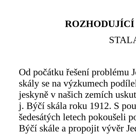
ROZHODUJÍCÍ 
STALA
Od počátku řešení problému J
skály se na výzkumech podílel
jeskyně v našich zemích usku
j. Býčí skála roku 1912. S po
šedesátých letech pokoušeli p
Býčí skále a propojit vývěr 