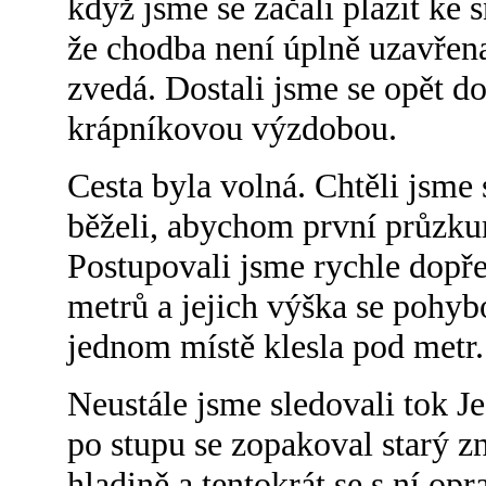
když jsme se začali plazit ke 
že chodba není úplně uzavřena
zvedá. Dostali jsme se opět d
krápníkovou výzdobou.
Cesta byla volná. Chtěli jsme 
běželi, abychom první průzku
Postupovali jsme rychle dopře
metrů a jejich výška se pohyb
jednom místě klesla pod metr.
Neustále jsme sledovali tok J
po stupu se zopakoval starý zn
hladině a tentokrát se s ní opr