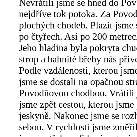
Nevrátili jsme se hned do Pov
nejdříve tok potoka. Za Pov
plochých chodeb. Plazit jsme s
po čtyřech. Asi po 200 metrec
Jeho hladina byla pokryta ch
strop a bahnité břehy nás při
Podle vzdálenosti, kterou jsme
jsme se dostali na opačnou str
Povodňovou chodbou. Vrátili 
jsme zpět cestou, kterou jsme 
jeskyně. Nakonec jsme se rozh
sebou. V rychlosti jsme změřil