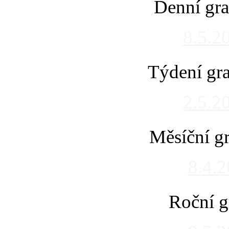
Denní gra
8.5.2
Týdení gra
2.5.2
Měsíční gr
8.4.
Roční g