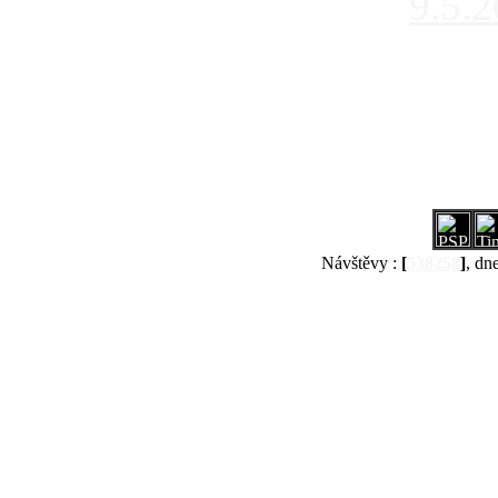
9.5.
Návštěvy :
[
538258
]
, dn