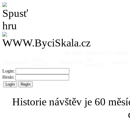
Vše
[495]
Články
[375]
Galerie
Býčí
Od
Činnost
[153]
Barová
[14]
Netopýři
skála
[47]
jinud
[25]
Login:
Heslo:
Historie návštěv je 60 měsí