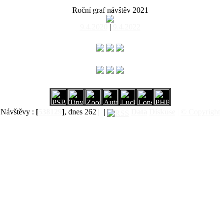
Roční graf návštěv 2021
9.4.2020
|
9.4.2022
Návštěvy :
[
538129
]
, dnes 262 |
|
Data
Diskuse
|
© Copyright