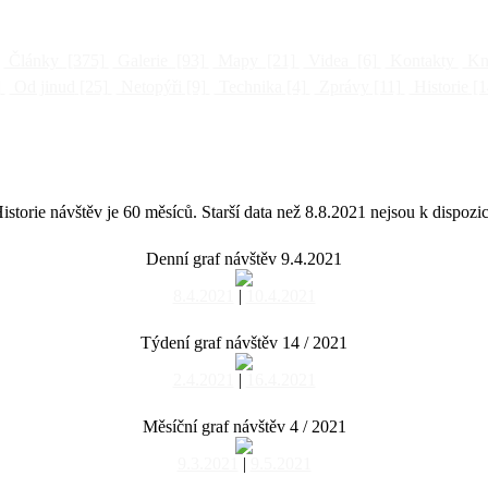
Články
[375]
Galerie
[93]
Mapy
[21]
Videa
[6]
Kontakty
Kni
]
Od jinud
[25]
Netopýři
[9]
Technika
[4]
Zprávy
[11]
Historie
[1
istorie návštěv je 60 měsíců. Starší data než 8.8.2021 nejsou k dispozic
Denní graf návštěv 9.4.2021
8.4.2021
|
10.4.2021
Týdení graf návštěv 14 / 2021
2.4.2021
|
16.4.2021
Měsíční graf návštěv 4 / 2021
9.3.2021
|
9.5.2021