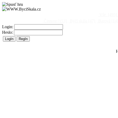
Vše
[495]
Činnost
[153]
Býčí skála
[47]
Barová
[14
Login:
Heslo:
H