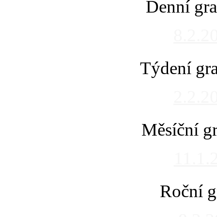
Denní gra
8.2.2
Týdení gra
2.2.2
Měsíční gr
11.1.
Roční g