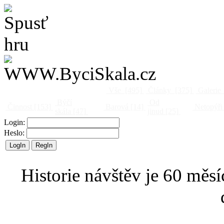
Vše
[495]
Články
[375]
Galerie
Býčí
Od
Činnost
[153]
Barová
[14]
Netopýři
skála
[47]
jinud
[25]
Login:
Heslo:
Historie návštěv je 60 měsí