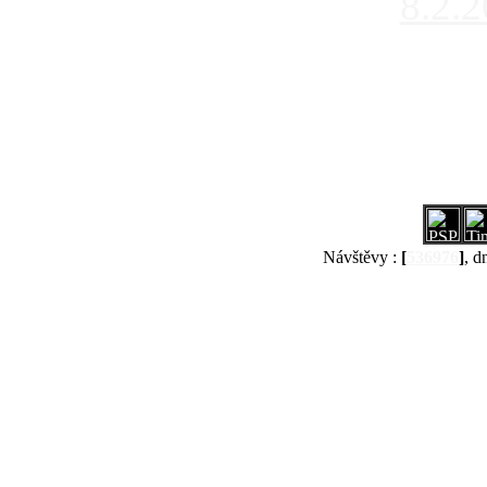
8.2.
Návštěvy :
[
536976
]
, d