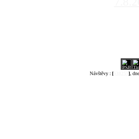
7.8.
Návštěvy :
[
538255
]
, dn