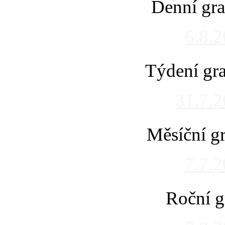
Denní gra
6.8.
Týdení gra
31.7.
Měsíční gr
7.7.
Roční g