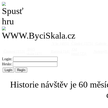
Vše
[495]
Články
[375]
Galerie
Býčí
Od
Činnost
[153]
Barová
[14]
Netopýři
skála
[47]
jinud
[25]
Login:
Heslo:
Historie návštěv je 60 měsí