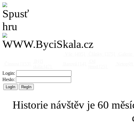
Vše
[495]
Články
[375]
Galerie
Býčí
Od
Činnost
[153]
Barová
[14]
Netopýři
skála
[47]
jinud
[25]
Login:
Heslo:
Historie návštěv je 60 měsí