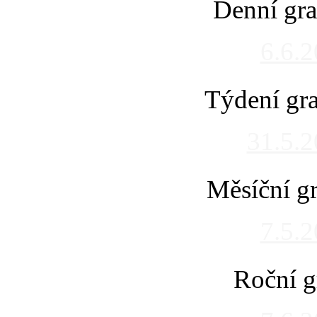
Denní gra
6.6.
Týdení gra
31.5.
Měsíční gr
7.5.
Roční g