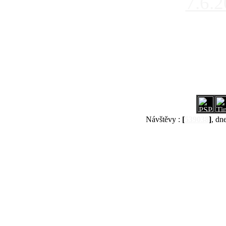
7.6.
Návštěvy :
[
539038
]
, dn