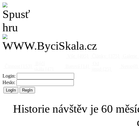
Vše
[495]
Články
[375]
Galerie
Býčí
Od
Činnost
[153]
Barová
[14]
Netopýři
skála
[47]
jinud
[25]
Login:
Heslo:
Historie návštěv je 60 měsí