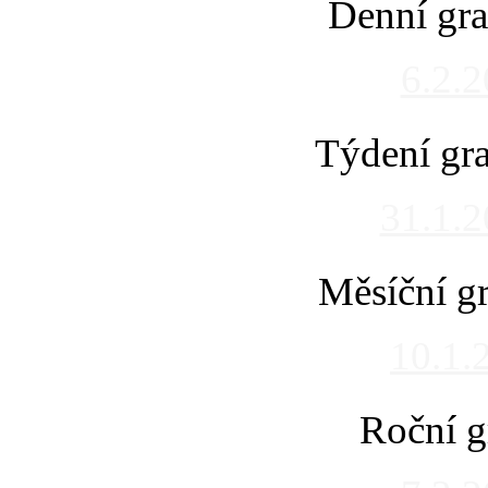
Denní gra
6.2.
Týdení gra
31.1.
Měsíční gr
10.1.
Roční g