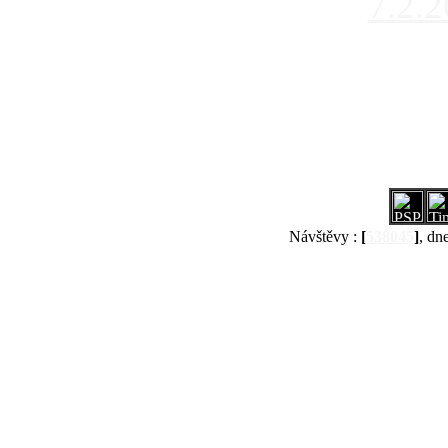
7.2.
Návštěvy :
[
538045
]
, dn