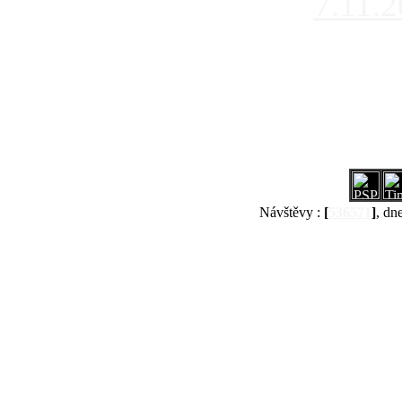
7.11.
Návštěvy :
[
536571
]
, dn