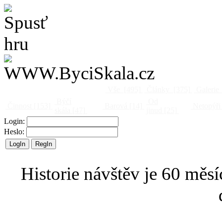
Vše
[495]
Články
[375]
Galerie
Býčí
Od
Činnost
[153]
Barová
[14]
Netopýři
skála
[47]
jinud
[25]
Login:
Heslo:
Historie návštěv je 60 měsí