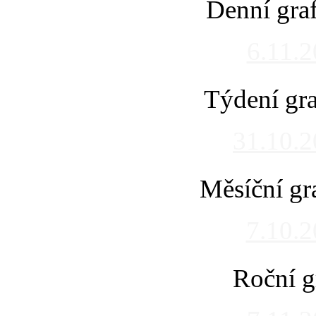
Denní gra
6.11.
Týdení gra
31.10.
Měsíční gr
7.10.
Roční g