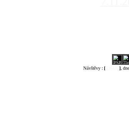
7.11.
Návštěvy :
[
536472
]
, dn