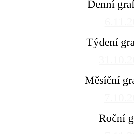
Denní gra
6.11.
Týdení gra
31.10.
Měsíční gr
7.10.
Roční g