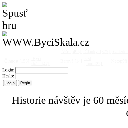
Vše
[495]
Články
[375]
Galerie
Býčí
Od
Činnost
[153]
Barová
[14]
Netopýři
skála
[47]
jinud
[25]
Login:
Heslo:
Historie návštěv je 60 měsí