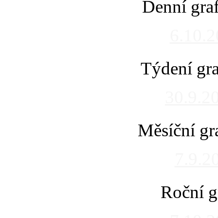
Denní gra
6.10.
Týdení gra
30.9.2
Měsíční gr
7.9.2
Roční g