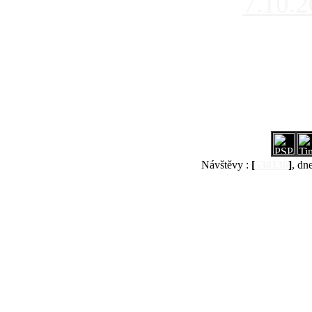
7.10.
Návštěvy :
[
538136
]
, dn