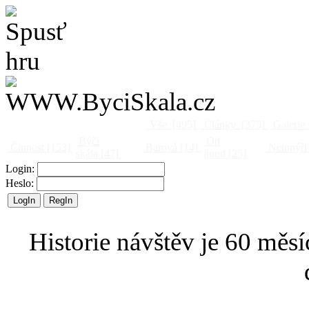
Vše
[495]
Články
[375]
Galerie
Býčí
Od
Činnost
[153]
Barová
[14]
Netopýři
skála
[47]
jinud
[25]
Login:
Heslo:
Historie návštěv je 60 měsí