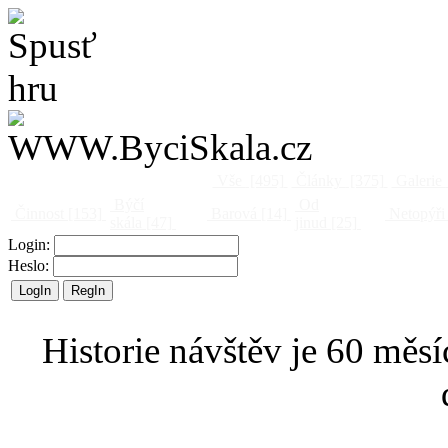
Vše
[495]
Články
[375]
Galerie
Býčí
Od
Činnost
[153]
Barová
[14]
Netopýři
skála
[47]
jinud
[25]
Login:
Heslo:
Historie návštěv je 60 měsí