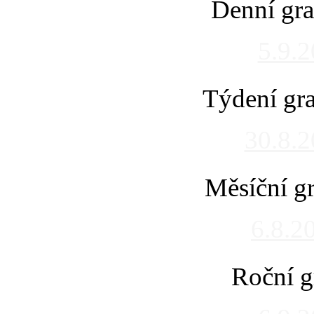
Denní gra
5.9.
Týdení gra
30.8.
Měsíční gr
6.8.2
Roční g