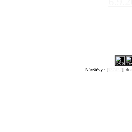
6.9.
Návštěvy :
[
537457
]
, dn