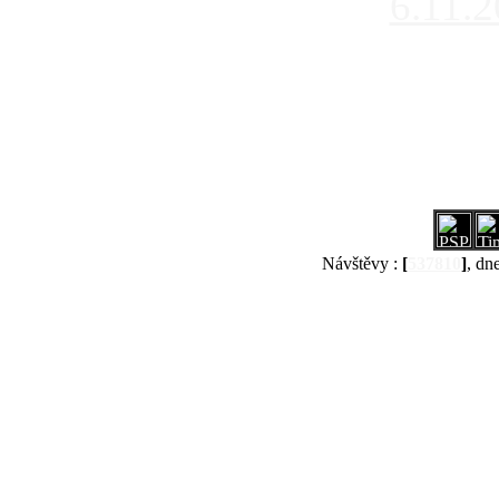
6.11.
Návštěvy :
[
537810
]
, dn