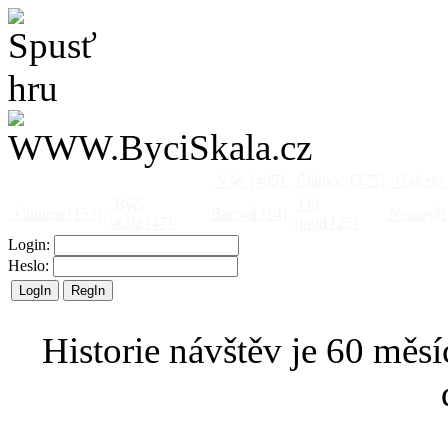
Vše
[495]
Články
[375]
Galerie
Býčí
Od
Činnost
[153]
Barová
[14]
Netopýři
skála
[47]
jinud
[25]
Login:
Heslo:
Historie návštěv je 60 měsí