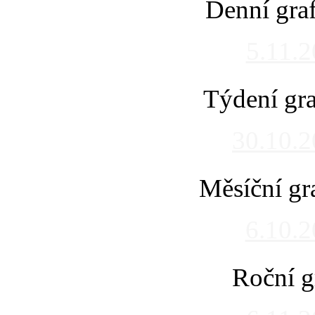
Denní gra
5.11.
Týdení gra
30.10.
Měsíční gr
6.10.
Roční g