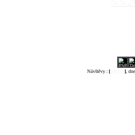
5.5.
Návštěvy :
[
538110
]
, dn