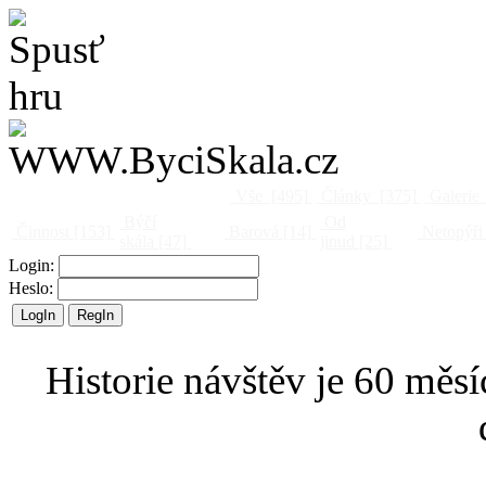
Vše
[495]
Články
[375]
Galerie
Býčí
Od
Činnost
[153]
Barová
[14]
Netopýři
skála
[47]
jinud
[25]
Login:
Heslo:
Historie návštěv je 60 měsí