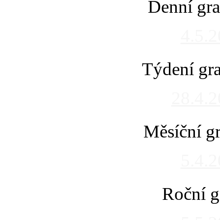
Denní gra
4.5.
Týdení gra
28.4.
Měsíční gr
5.4.
Roční g