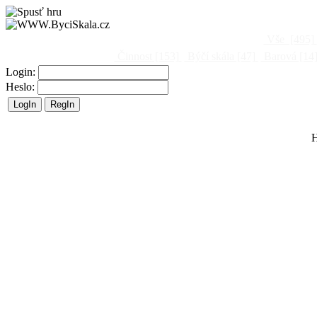
Vše
[495]
Činnost
[153]
Býčí skála
[47]
Barová
[14
Login:
Heslo:
H