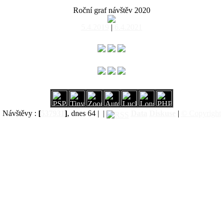
Roční graf návštěv 2020
5.4.2019
|
6.4.2021
Návštěvy :
[
537931
]
, dnes 64 |
|
Data
Diskuse
|
© Copyright