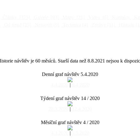
Články
[375]
Galerie
[93]
Mapy
[21]
Videa
[6]
Kontakty
Kni
]
Od jinud
[25]
Netopýři
[9]
Technika
[4]
Zprávy
[11]
Historie
[1
istorie návštěv je 60 měsíců. Starší data než 8.8.2021 nejsou k dispozic
Denní graf návštěv 5.4.2020
4.4.2020
|
6.4.2020
Týdení graf návštěv 14 / 2020
28.3.2020
|
12.4.2020
Měsíční graf návštěv 4 / 2020
4.3.2020
|
5.5.2020