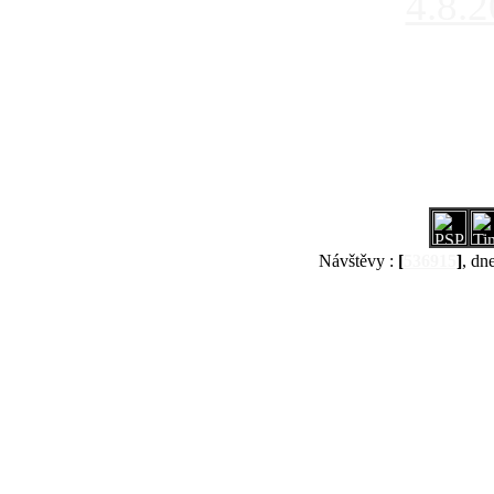
4.8.
Návštěvy :
[
536915
]
, dn