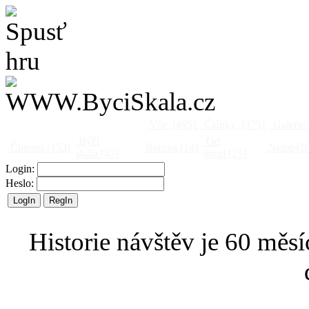
Vše
[495]
Články
[375]
Galerie
Býčí
Od
Činnost
[153]
Barová
[14]
Netopýři
skála
[47]
jinud
[25]
Login:
Heslo:
Historie návštěv je 60 měsí