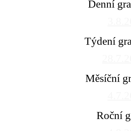
Denní gra
3.8.
Týdení gra
28.7.
Měsíční gr
4.7.
Roční g