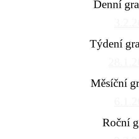
Denní gra
3.2.
Týdení gra
28.1.
Měsíční gr
6.1.
Roční g