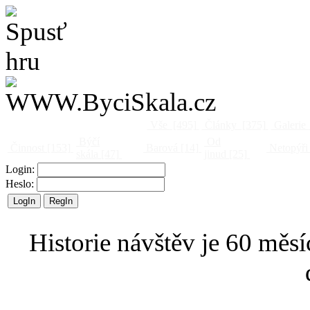
Vše
[495]
Články
[375]
Galerie
Býčí
Od
Činnost
[153]
Barová
[14]
Netopýři
skála
[47]
jinud
[25]
Login:
Heslo:
Historie návštěv je 60 měsí