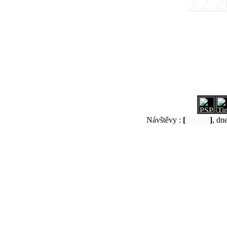
3.2.
Návštěvy :
[
536859
]
, dn