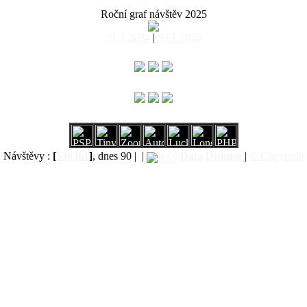
Roční graf návštěv 2025
31.1.2024
|
30.1.2026
Návštěvy :
[
536361
]
, dnes 90 |
|
Data
Diskuse
|
© Copyright