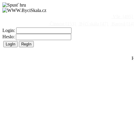
Vše
[495]
Činnost
[153]
Býčí skála
[47]
Barová
[14
Login:
Heslo:
H