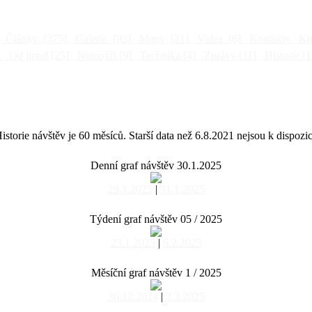
Články
[375]
Galerie
[93]
Mapy
[21]
Videa
[6]
Kontakty
Kni
]
Od jinud
[25]
Netopýři
[9]
Technika
[4]
Zprávy
[11]
Historie
[1
istorie návštěv je 60 měsíců. Starší data než 6.8.2021 nejsou k dispozic
Denní graf návštěv 30.1.2025
29.1.2025
|
31.1.2025
Týdení graf návštěv 05 / 2025
23.1.2025
|
6.2.2025
Měsíční graf návštěv 1 / 2025
30.12.2024
|
2.3.2025