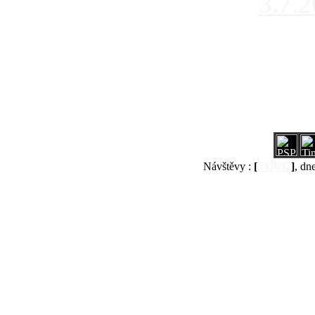
3.7.
Návštěvy :
[
537632
]
, dn