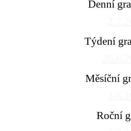
Denní gra
2.7.
Týdení gra
26.6.
Měsíční gr
3.6.
Roční g