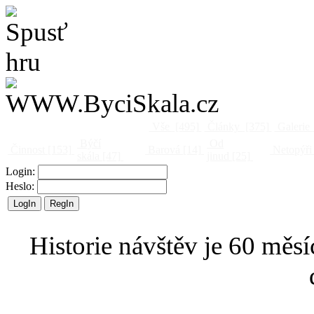
Vše
[495]
Články
[375]
Galerie
Býčí
Od
Činnost
[153]
Barová
[14]
Netopýři
skála
[47]
jinud
[25]
Login:
Heslo:
Historie návštěv je 60 měsí