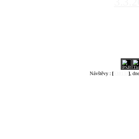
3.3.
Návštěvy :
[
538131
]
, dn