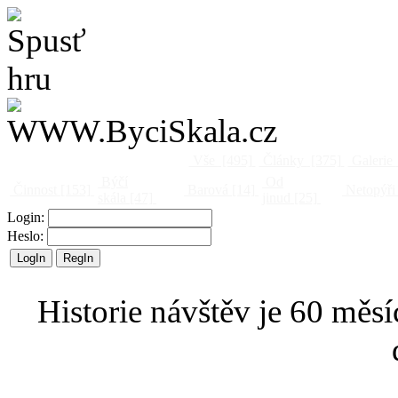
Vše
[495]
Články
[375]
Galerie
Býčí
Od
Činnost
[153]
Barová
[14]
Netopýři
skála
[47]
jinud
[25]
Login:
Heslo:
Historie návštěv je 60 měsí