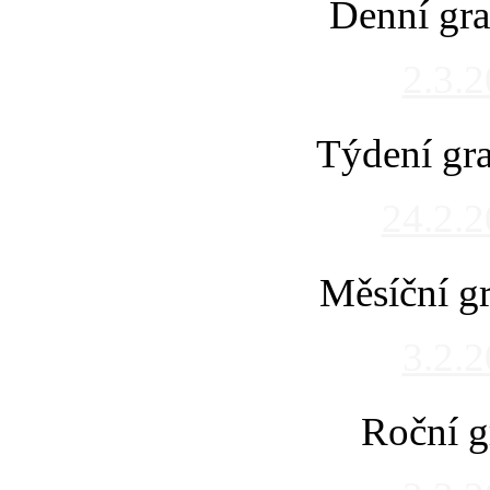
Denní gra
2.3.
Týdení gra
24.2.
Měsíční gr
3.2.
Roční g