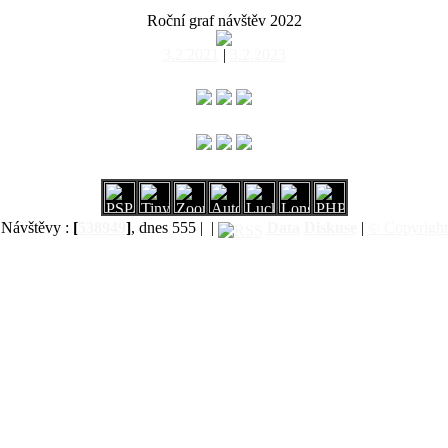
Roční graf návštěv 2022
3.2.2021
|
3.2.2023
Návštěvy :
[
538949
]
, dnes 555 |
|
Data
Diskuse
|
© Copyright