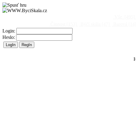
Vše
[495]
Činnost
[153]
Býčí skála
[47]
Barová
[14
Login:
Heslo:
H