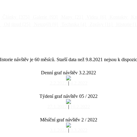
Články
[375]
Galerie
[93]
Mapy
[21]
Videa
[6]
Kontakty
Kni
]
Od jinud
[25]
Netopýři
[9]
Technika
[4]
Zprávy
[11]
Historie
[1
istorie návštěv je 60 měsíců. Starší data než 9.8.2021 nejsou k dispozic
Denní graf návštěv 3.2.2022
2.2.2022
|
4.2.2022
Týdení graf návštěv 05 / 2022
27.1.2022
|
10.2.2022
Měsíční graf návštěv 2 / 2022
3.1.2022
|
3.3.2022