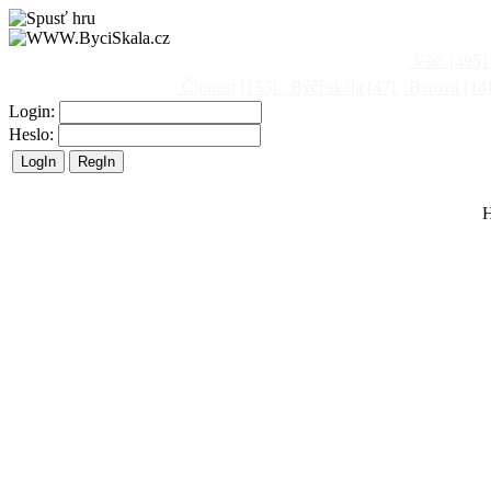
Vše
[495]
Činnost
[153]
Býčí skála
[47]
Barová
[14
Login:
Heslo:
H