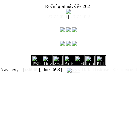
Roční graf návštěv 2021
29.7.2020
|
29.7.2022
Návštěvy :
[
536969
]
, dnes 698 |
|
Data
Diskuse
|
© Copyright