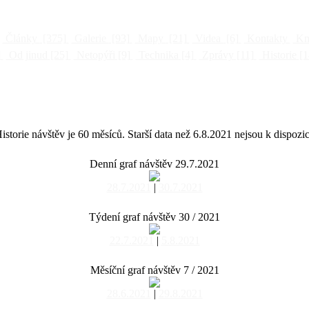
Články
[375]
Galerie
[93]
Mapy
[21]
Videa
[6]
Kontakty
Kni
]
Od jinud
[25]
Netopýři
[9]
Technika
[4]
Zprávy
[11]
Historie
[1
istorie návštěv je 60 měsíců. Starší data než 6.8.2021 nejsou k dispozic
Denní graf návštěv 29.7.2021
28.7.2021
|
30.7.2021
Týdení graf návštěv 30 / 2021
22.7.2021
|
5.8.2021
Měsíční graf návštěv 7 / 2021
28.6.2021
|
29.8.2021