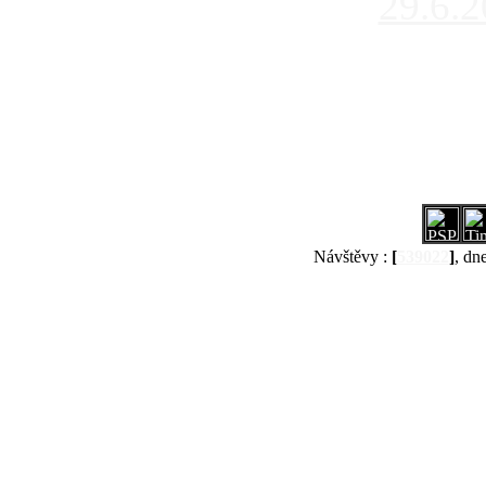
29.6.
Návštěvy :
[
539022
]
, dn