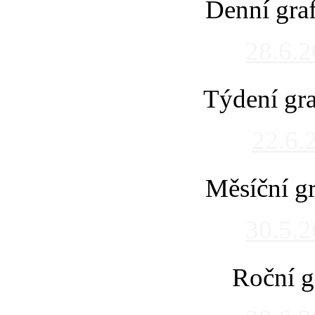
Denní gra
28.6.
Týdení gra
22.6.
Měsíční gr
30.5.
Roční g