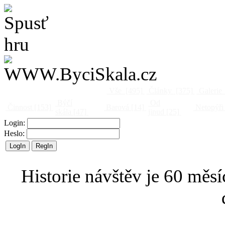
Vše
[495]
Články
[375]
Galerie
Býčí
Od
Činnost
[153]
Barová
[14]
Netopýři
skála
[47]
jinud
[25]
Login:
Heslo:
Historie návštěv je 60 měsí