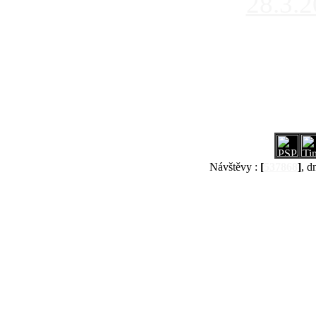
28.3.
Návštěvy :
[
537868
]
, d