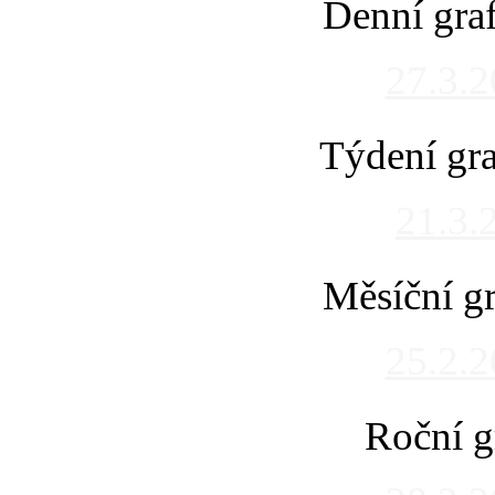
Denní gra
27.3.
Týdení gra
21.3.
Měsíční gr
25.2.
Roční g