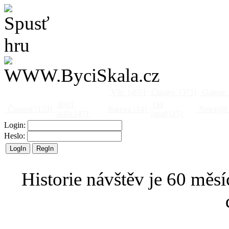
Vše
[495]
Články
[375]
Galerie
Býčí
Od
Činnost
[153]
Barová
[14]
Netopýři
skála
[47]
jinud
[25]
Login:
Heslo:
Historie návštěv je 60 měsí